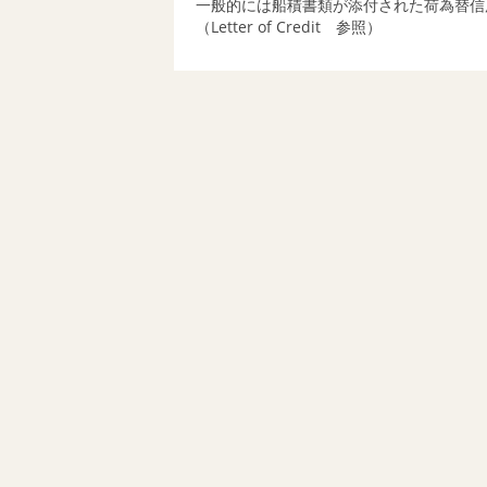
一般的には船積書類が添付された荷為替信
（Letter of Credit 参照）