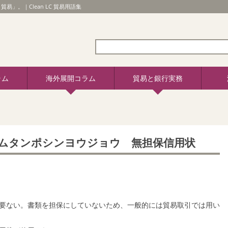
易」。｜Clean LC 貿易用語集
ラム
海外展開コラム
貿易と銀行実務
ムタンポシンヨウジョウ 無担保信用状
要ない。書類を担保にしていないため、一般的には貿易取引では用い