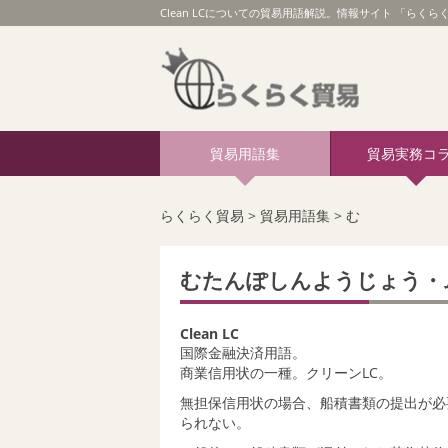
Clean LCについての貿易用語解説。情報サイト 「らくらく貿
貿易用語集
貿易実務コ
らくらく貿易
>
貿易用語集
>
む
むたんぽしんようじょう・
Clean LC
国際金融決済用語。
商業信用状の一種。クリーンLC。
無担保信用状の場合、船積書類の提出が必
られない。