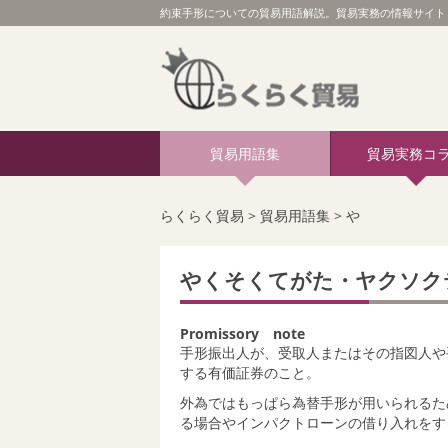
約束手形についての貿易用語解説。貿易実務の情報サイト 
貿易用語集
貿易実務コ
らくらく貿易
>
貿易用語集
>
や
やくそくてがた・ヤクソク
Promissory note
手形振出人が、受取人またはその指図人や
する有価証券のこと。
外為ではもっぱら為替手形が用いられるた
る場合やインパクトローンの借り入れをす