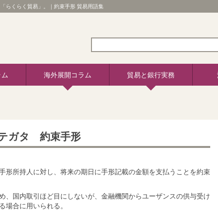
「らくらく貿易」。｜約束手形 貿易用語集
ラム
海外展開コラム
貿易と銀行実務
テガタ 約束手形
手形所持人に対し、将来の期日に手形記載の金額を支払うことを約束
め、国内取引ほど目にしないが、金融機関からユーザンスの供与受け
る場合に用いられる。