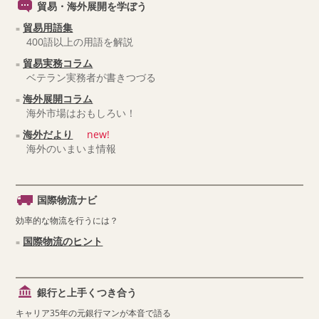
貿易・海外展開を学ぼう
貿易用語集
400語以上の用語を解説
貿易実務コラム
ベテラン実務者が書きつづる
海外展開コラム
海外市場はおもしろい！
海外だより
new!
海外のいまいま情報
国際物流ナビ
効率的な物流を行うには？
国際物流のヒント
銀行と上手くつき合う
キャリア35年の元銀行マンが本音で語る