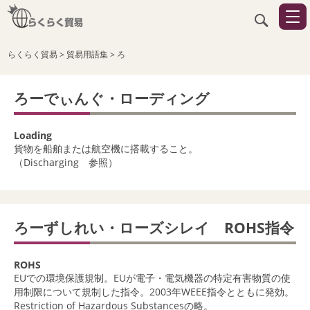
らくらく貿易
>
貿易用語集
>
ろ
ろーでぃんぐ・ローディング
Loading
貨物を船舶または航空機に搭載すること。
（Discharging 参照）
ろーずしれい・ローズシレイ ROHS指令
ROHS
EUでの環境保護規制。EUが電子・電気機器の特定有害物質の使
用制限について規制した指令。2003年WEEE指令とともに発効。
Restriction of Hazardous Substancesの略。