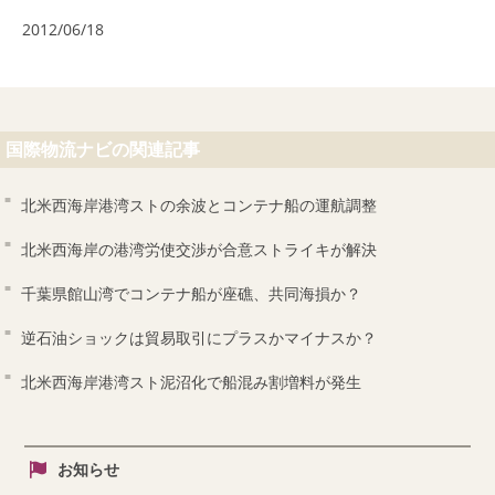
2012/06/18
国際物流ナビの関連記事
北米西海岸港湾ストの余波とコンテナ船の運航調整
北米西海岸の港湾労使交渉が合意ストライキが解決
千葉県館山湾でコンテナ船が座礁、共同海損か？
逆石油ショックは貿易取引にプラスかマイナスか？
北米西海岸港湾スト泥沼化で船混み割増料が発生
お知らせ