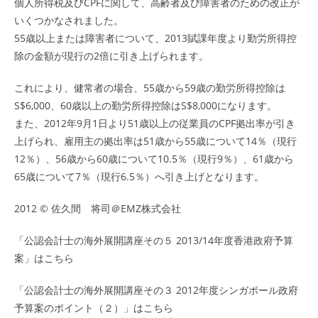
個人所得税及びCPFに関して、高齢者及び障害者のための改正が
いくつかなされました。
55歳以上または障害者について、2013賦課年度より勤労所得控
除の金額が現行の2倍に引き上げられます。
これにより、健常者の場合、55歳から59歳の勤労所得控除は
S$6,000、60歳以上の勤労所得控除はS$8,000になります。
また、2012年9月1日より51歳以上の従業員のCPF拠出率が引き
上げられ、雇用主の拠出率は51歳から55歳について14％（現行
12％）、56歳から60歳について10.5％（現行9％）、61歳から
65歳について7％（現行6.5％）へ引き上げとなります。
2012 © 佐久間 将司＠
EMZ株式会社
「公認会計士の海外展開講座その５ 2013/14年度香港政府予算
案」はこちら
「公認会計士の海外展開講座その３ 2012年度シンガポール政府
予算案のポイント（２）」はこちら