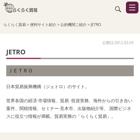
らくらく貿易
>
便利サイト紹介
>
公的機関ご紹介
>
JETRO
公開日:2012.03.05
JETRO
ＪＥＴＲＯ
日本貿易振興機構（ジェトロ）のサイト。
世界各国の経済·市場情報、貿易 ·投資実務、海外からの引き合い
案件、関税情報、セミナー·見本市、出版物紹介等、 国際ビジネ
スに役立つ情報が満載。貿易実務の「らくらく貿易」。