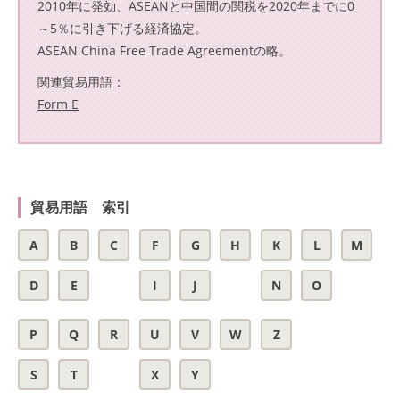
2010年に発効、ASEANと中国間の関税を2020年までに0
～5％に引き下げる経済協定。
ASEAN China Free Trade Agreementの略。
関連貿易用語：
Form E
貿易用語 索引
A
B
C
F
G
H
K
L
M
D
E
I
J
N
O
P
Q
R
U
V
W
Z
S
T
X
Y