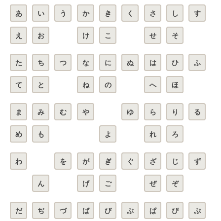
あ
い
う
か
き
く
さ
し
す
え
お
け
こ
せ
そ
た
ち
つ
な
に
ぬ
は
ひ
ふ
て
と
ね
の
へ
ほ
ま
み
む
や
ゆ
ら
り
る
め
も
よ
れ
ろ
わ
を
が
ぎ
ぐ
ざ
じ
ず
ん
げ
ご
ぜ
ぞ
だ
ぢ
づ
ば
び
ぶ
ぱ
ぴ
ぷ