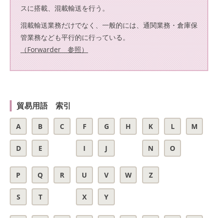
スに搭載、混載輸送を行う。
混載輸送業務だけでなく、一般的には、通関業務・倉庫保
管業務なども平行的に行っている。
（Forwarder 参照）
貿易用語 索引
A
B
C
F
G
H
K
L
M
D
E
I
J
N
O
P
Q
R
U
V
W
Z
S
T
X
Y