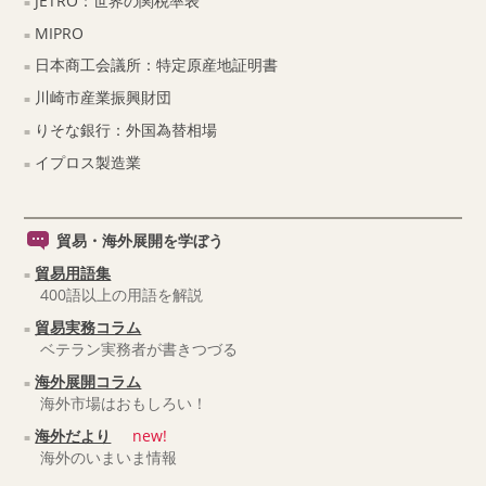
JETRO：世界の関税率表
MIPRO
日本商工会議所：特定原産地証明書
川崎市産業振興財団
りそな銀行：外国為替相場
イプロス製造業
貿易・海外展開を学ぼう
貿易用語集
400語以上の用語を解説
貿易実務コラム
ベテラン実務者が書きつづる
海外展開コラム
海外市場はおもしろい！
海外だより
new!
海外のいまいま情報