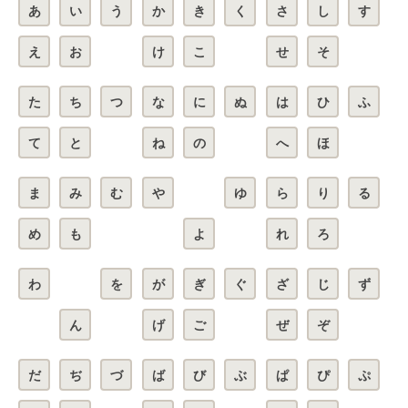
あ
い
う
か
き
く
さ
し
す
え
お
け
こ
せ
そ
た
ち
つ
な
に
ぬ
は
ひ
ふ
て
と
ね
の
へ
ほ
ま
み
む
や
ゆ
ら
り
る
め
も
よ
れ
ろ
わ
を
が
ぎ
ぐ
ざ
じ
ず
ん
げ
ご
ぜ
ぞ
だ
ぢ
づ
ば
び
ぶ
ぱ
ぴ
ぷ