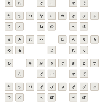
え
お
け
こ
せ
そ
た
ち
つ
な
に
ぬ
は
ひ
ふ
て
と
ね
の
へ
ほ
ま
み
む
や
ゆ
ら
り
る
め
も
よ
れ
ろ
わ
を
が
ぎ
ぐ
ざ
じ
ず
ん
げ
ご
ぜ
ぞ
だ
ぢ
づ
ば
び
ぶ
ぱ
ぴ
ぷ
で
ど
べ
ぼ
ぺ
ぽ