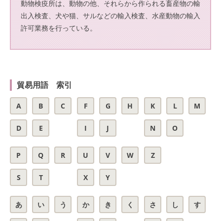
動物検疫所は、動物の他、それらから作られる畜産物の輸
出入検査、犬や猫、サルなどの輸入検査、水産動物の輸入
許可業務を行っている。
貿易用語 索引
A
B
C
F
G
H
K
L
M
D
E
I
J
N
O
P
Q
R
U
V
W
Z
S
T
X
Y
あ
い
う
か
き
く
さ
し
す