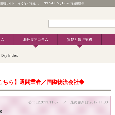
の情報サイト 「らくらく貿易」。｜BDI Baltic Dry Index 貿易用語集
ラム
海外展開コラム
貿易と銀行実務
 Dry Index
こちら】通関業者／国際物流会社◆
公開日:2011.11.07 ／ 最終更新日:2017.11.30
x