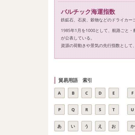
バルチック海運指数
鉄鉱石、石炭、穀物などのドライカー
1985年1月を1000として、航路ご
が公表している。
資源の荷動きや景気の先行指数として
貿易用語 索引
A
B
C
D
E
F
P
Q
R
S
T
U
あ
い
う
え
お
か