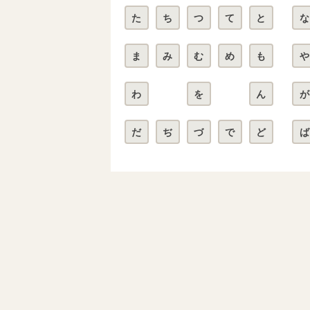
た
ち
つ
て
と
な
ま
み
む
め
も
や
わ
を
ん
が
だ
ぢ
づ
で
ど
ば