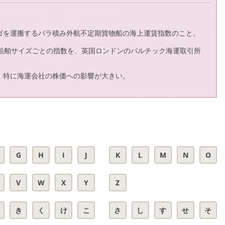
ゴを運搬するバラ積み外航不定期貨物船の海上運賃指数のこと。
と・船舶サイズごとの指数を、英国ロンドンのバルチック海運取引所
、特に海運会社の株価への影響が大きい。
G
H
I
J
K
L
M
N
O
V
W
X
Y
Z
き
く
け
こ
さ
し
す
せ
そ