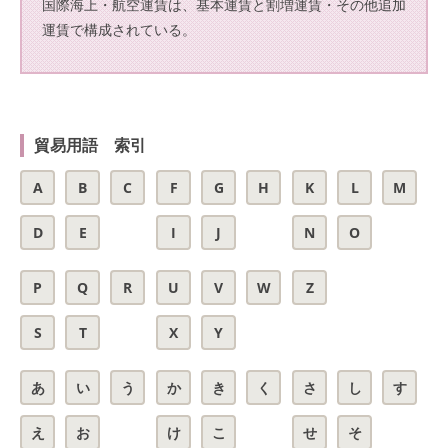
国際海上・航空運賃は、基本運賃と割増運賃・その他追加
運賃で構成されている。
貿易用語 索引
A
B
C
F
G
H
K
L
M
D
E
I
J
N
O
P
Q
R
U
V
W
Z
S
T
X
Y
あ
い
う
か
き
く
さ
し
す
え
お
け
こ
せ
そ