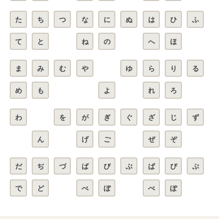
た
ち
つ
な
に
ぬ
は
ひ
ふ
て
と
ね
の
へ
ほ
ま
み
む
や
ゆ
ら
り
る
め
も
よ
れ
ろ
わ
を
が
ぎ
ぐ
ざ
じ
ず
ん
げ
ご
ぜ
ぞ
だ
ぢ
づ
ば
び
ぶ
ぱ
ぴ
ぷ
で
ど
べ
ぼ
ぺ
ぽ