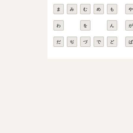
ま
み
む
め
も
や
わ
を
ん
が
だ
ぢ
づ
で
ど
ば