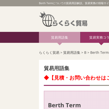
Berth Termについての貿易用語解説。貿易実務の情報サイ
貿易用語集
貿易実務コ
らくらく貿易
>
貿易用語集
>
B
>
Berth Term
貿易用語集
◆【見積・お問い合わせは
Berth Term