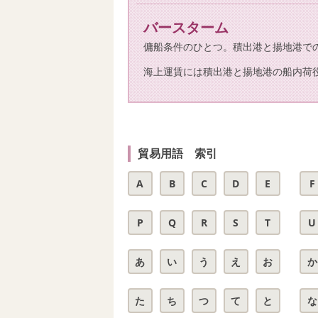
バースターム
傭船条件のひとつ。積出港と揚地港で
海上運賃には積出港と揚地港の船内荷
貿易用語 索引
A
B
C
D
E
F
P
Q
R
S
T
U
あ
い
う
え
お
か
た
ち
つ
て
と
な