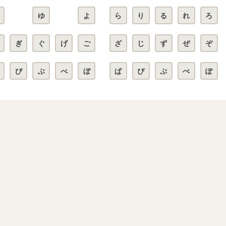
ゆ
よ
ら
り
る
れ
ろ
ぎ
ぐ
げ
ご
ざ
じ
ず
ぜ
ぞ
び
ぶ
べ
ぼ
ぱ
ぴ
ぷ
ぺ
ぽ