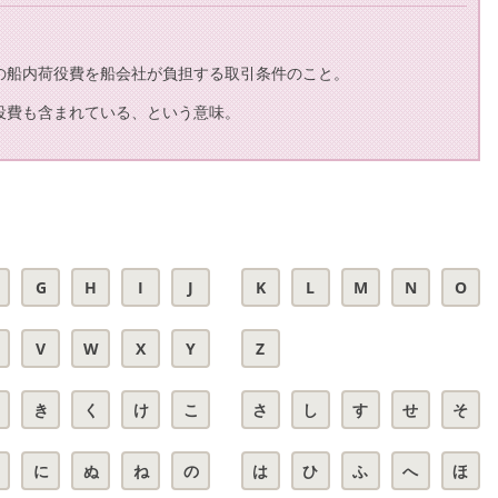
の船内荷役費を船会社が負担する取引条件のこと。
役費も含まれている、という意味。
G
H
I
J
K
L
M
N
O
V
W
X
Y
Z
き
く
け
こ
さ
し
す
せ
そ
に
ぬ
ね
の
は
ひ
ふ
へ
ほ