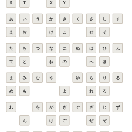
S
T
X
Y
あ
い
う
か
き
く
さ
し
す
え
お
け
こ
せ
そ
た
ち
つ
な
に
ぬ
は
ひ
ふ
て
と
ね
の
へ
ほ
ま
み
む
や
ゆ
ら
り
る
め
も
よ
れ
ろ
わ
を
が
ぎ
ぐ
ざ
じ
ず
ん
げ
ご
ぜ
ぞ