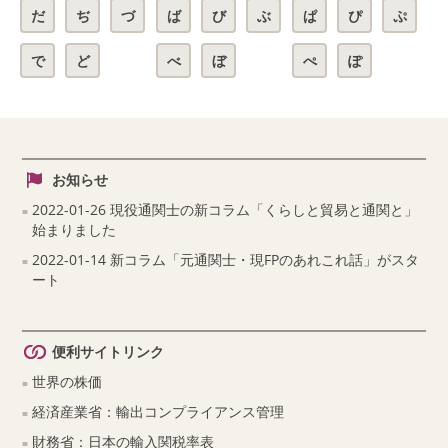
だ
ぢ
づ
ば
び
ぶ
ぱ
ぴ
ぷ
で
ど
べ
ぼ
ぺ
ぽ
お知らせ
2022-01-26 現役通関士の新コラム「くらしと貿易と通関と」
始まりました
2022-01-14 新コラム「元通関士・現FPのあれこれ話」がスタ
ート
便利サイトリンク
世界の株価
経済産業省：輸出コンプライアンス管理
財務省：日本の輸入関税率表