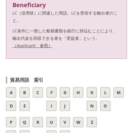
Beneficiary
LC（信用状）に関連した用語。LCを受領する輸出者のこ
と。
LC条件に一致した船積書類を銀行に持込むことにより、
輸出代金を回収できる者を「受益者」という。
（Applicant 参照）
貿易用語 索引
A
B
C
F
G
H
K
L
M
D
E
I
J
N
O
P
Q
R
U
V
W
Z