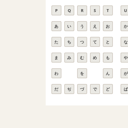
P
Q
R
S
T
U
あ
い
う
え
お
か
た
ち
つ
て
と
な
ま
み
む
め
も
や
わ
を
ん
が
だ
ぢ
づ
で
ど
ば