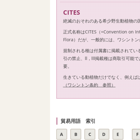
CITES
絶滅のおそれのある希少野生動植物の
正式名称はCITES（=Convention on Intern
Flora）だが、一般的には、ワシントン条約（
規制される種は付属書に掲載されている
引の禁止、Ⅱ，Ⅲ掲載種は商取引可能で
要。
生きている動植物だけでなく、例えば
（ワシントン条約 参照）
貿易用語 索引
A
B
C
D
E
F