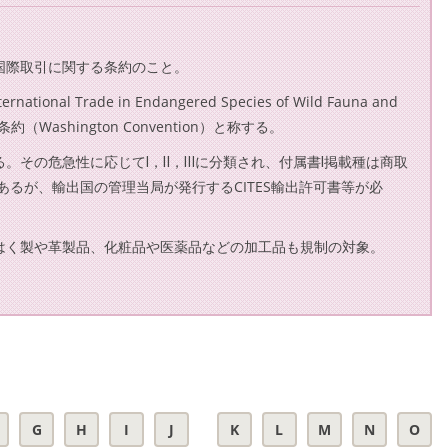
国際取引に関する条約のこと。
ational Trade in Endangered Species of Wild Fauna and
Washington Convention）と称する。
。その危急性に応じてⅠ，Ⅱ，Ⅲに分類され、付属書Ⅰ掲載種は商取
あるが、輸出国の管理当局が発行するCITES輸出許可書等が必
はく製や革製品、化粧品や医薬品などの加工品も規制の対象。
G
H
I
J
K
L
M
N
O