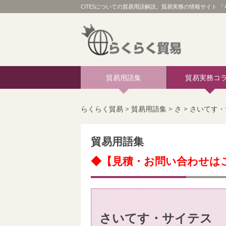
CITESについての貿易用語解説。貿易実務の情報サイト 「ら
貿易用語集
貿易実務コ
らくらく貿易
>
貿易用語集
>
さ
>
さいてす・
貿易用語集
◆【見積・お問い合わせは
さいてす・サイテス