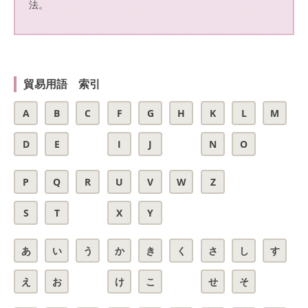
法。
貿易用語 索引
A
B
C
F
G
H
K
L
M
D
E
I
J
N
O
P
Q
R
U
V
W
Z
S
T
X
Y
あ
い
う
か
き
く
さ
し
す
え
お
け
こ
せ
そ