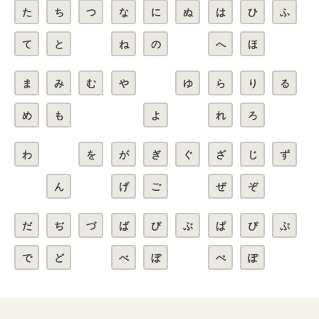
た
ち
つ
な
に
ぬ
は
ひ
ふ
て
と
ね
の
へ
ほ
ま
み
む
や
ゆ
ら
り
る
め
も
よ
れ
ろ
わ
を
が
ぎ
ぐ
ざ
じ
ず
ん
げ
ご
ぜ
ぞ
だ
ぢ
づ
ば
び
ぶ
ぱ
ぴ
ぷ
で
ど
べ
ぼ
ぺ
ぽ