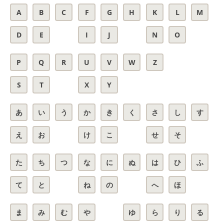
A
B
C
F
G
H
K
L
M
D
E
I
J
N
O
P
Q
R
U
V
W
Z
S
T
X
Y
あ
い
う
か
き
く
さ
し
す
え
お
け
こ
せ
そ
た
ち
つ
な
に
ぬ
は
ひ
ふ
て
と
ね
の
へ
ほ
ま
み
む
や
ゆ
ら
り
る