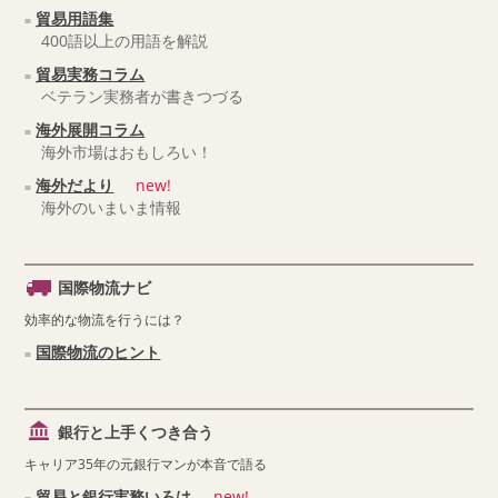
貿易用語集
400語以上の用語を解説
貿易実務コラム
ベテラン実務者が書きつづる
海外展開コラム
海外市場はおもしろい！
海外だより
new!
海外のいまいま情報
国際物流ナビ
効率的な物流を行うには？
国際物流のヒント
銀行と上手くつき合う
キャリア35年の元銀行マンが本音で語る
貿易と銀行実務いろは
new!