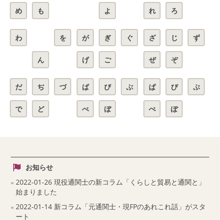
め
も
よ
れ
ろ
わ
を
が
ぎ
ぐ
ざ
じ
ず
ん
げ
ご
ぜ
ぞ
だ
ぢ
づ
ば
び
ぶ
ぱ
ぴ
ぷ
で
ど
べ
ぼ
ぺ
ぽ
お知らせ
2022-01-26 現役通関士の新コラム「くらしと貿易と通関と」
始まりました
2022-01-14 新コラム「元通関士・現FPのあれこれ話」がスタ
ート