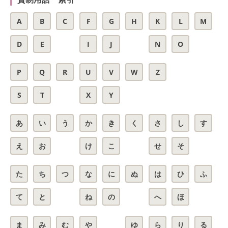
A
B
C
F
G
H
K
L
M
D
E
I
J
N
O
P
Q
R
U
V
W
Z
S
T
X
Y
あ
い
う
か
き
く
さ
し
す
え
お
け
こ
せ
そ
た
ち
つ
な
に
ぬ
は
ひ
ふ
て
と
ね
の
へ
ほ
ま
み
む
や
ゆ
ら
り
る