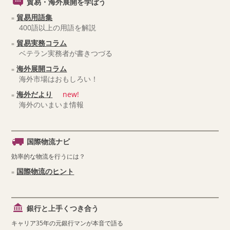
貿易・海外展開を学ぼう
貿易用語集
400語以上の用語を解説
貿易実務コラム
ベテラン実務者が書きつづる
海外展開コラム
海外市場はおもしろい！
海外だより
new!
海外のいまいま情報
国際物流ナビ
効率的な物流を行うには？
国際物流のヒント
銀行と上手くつき合う
キャリア35年の元銀行マンが本音で語る