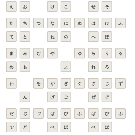
え
お
け
こ
せ
そ
た
ち
つ
な
に
ぬ
は
ひ
ふ
て
と
ね
の
へ
ほ
ま
み
む
や
ゆ
ら
り
る
め
も
よ
れ
ろ
わ
を
が
ぎ
ぐ
ざ
じ
ず
ん
げ
ご
ぜ
ぞ
だ
ぢ
づ
ば
び
ぶ
ぱ
ぴ
ぷ
で
ど
べ
ぼ
ぺ
ぽ