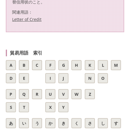
替信用状のこと。
関連用語：
Letter of Credit
貿易用語 索引
A
B
C
F
G
H
K
L
M
D
E
I
J
N
O
P
Q
R
U
V
W
Z
S
T
X
Y
あ
い
う
か
き
く
さ
し
す