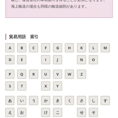
海上輸送の場合も同様の輸送細則があります。
貿易用語 索引
A
B
C
F
G
H
K
L
M
D
E
I
J
N
O
P
Q
R
U
V
W
Z
S
T
X
Y
あ
い
う
か
き
く
さ
し
す
え
お
け
こ
せ
そ