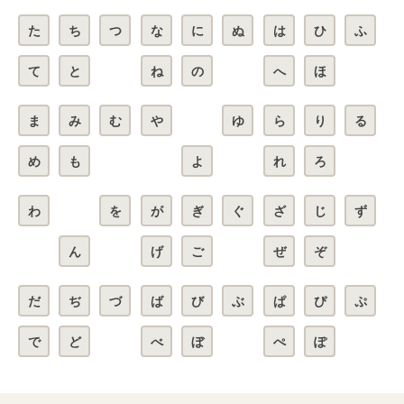
た
ち
つ
な
に
ぬ
は
ひ
ふ
て
と
ね
の
へ
ほ
ま
み
む
や
ゆ
ら
り
る
め
も
よ
れ
ろ
わ
を
が
ぎ
ぐ
ざ
じ
ず
ん
げ
ご
ぜ
ぞ
だ
ぢ
づ
ば
び
ぶ
ぱ
ぴ
ぷ
で
ど
べ
ぼ
ぺ
ぽ