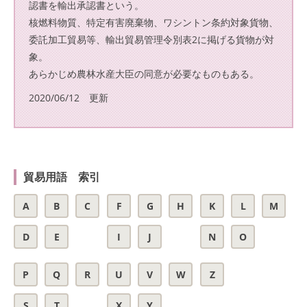
認書を輸出承認書という。
核燃料物質、特定有害廃棄物、ワシントン条約対象貨物、
委託加工貿易等、輸出貿易管理令別表2に掲げる貨物が対
象。
あらかじめ農林水産大臣の同意が必要なものもある。
2020/06/12 更新
貿易用語 索引
A
B
C
F
G
H
K
L
M
D
E
I
J
N
O
P
Q
R
U
V
W
Z
S
T
X
Y