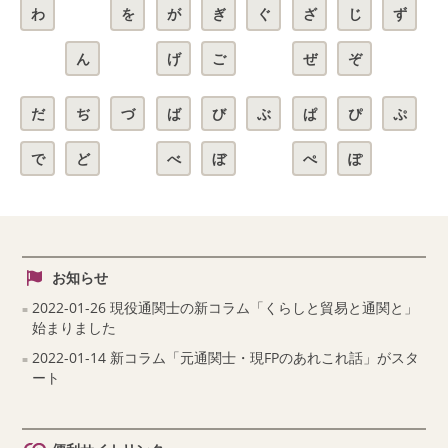
わ
を
が
ぎ
ぐ
ざ
じ
ず
ん
げ
ご
ぜ
ぞ
だ
ぢ
づ
ば
び
ぶ
ぱ
ぴ
ぷ
で
ど
べ
ぼ
ぺ
ぽ
お知らせ
2022-01-26 現役通関士の新コラム「くらしと貿易と通関と」
始まりました
2022-01-14 新コラム「元通関士・現FPのあれこれ話」がスタ
ート