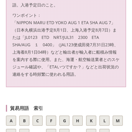
語。入港予定日のこと。
ワンポイント：
「NIPPON MARU ETD YOKO AUG 1 ETA SHA AUG 7」
（日本丸横浜出港予定8月1日、上海入港予定8月7日）ま
たは「JL0123 ETD NRT/JUL31 2300 ETA
SHA/AUG １ 0400」（JAL123便成田発7月31日23時、
上海着8月1日04時）などと輸出者が輸入者に船積み情報
を案内する際に使用。また、海運・航空輸送業者とのスケ
ジュール確認や、「ETAいつですか？」などと出荷状況の
連絡をする時頻繁に使われる用語。
貿易用語 索引
A
B
C
F
G
H
K
L
M