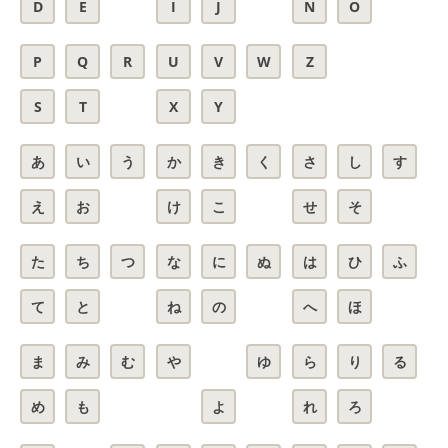
D
E
I
J
N
O
P
Q
R
U
V
W
Z
S
T
X
Y
あ
い
う
か
き
く
さ
し
す
え
お
け
こ
せ
そ
た
ち
つ
な
に
ぬ
は
ひ
ふ
て
と
ね
の
へ
ほ
ま
み
む
や
ゆ
ら
り
る
め
も
よ
れ
ろ