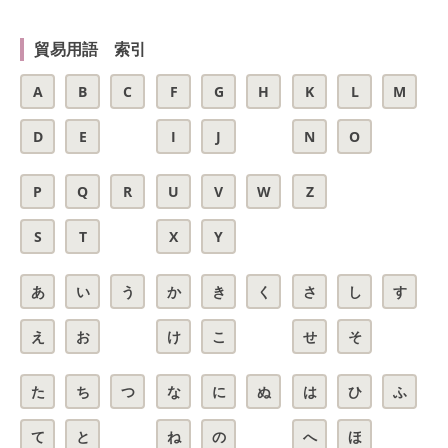
貿易用語 索引
A
B
C
F
G
H
K
L
M
D
E
I
J
N
O
P
Q
R
U
V
W
Z
S
T
X
Y
あ
い
う
か
き
く
さ
し
す
え
お
け
こ
せ
そ
た
ち
つ
な
に
ぬ
は
ひ
ふ
て
と
ね
の
へ
ほ