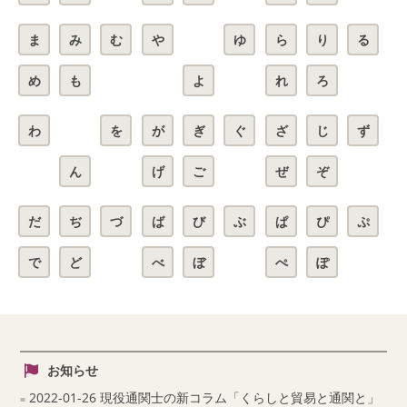
ま
み
む
や
ゆ
ら
り
る
め
も
よ
れ
ろ
わ
を
が
ぎ
ぐ
ざ
じ
ず
ん
げ
ご
ぜ
ぞ
だ
ぢ
づ
ば
び
ぶ
ぱ
ぴ
ぷ
で
ど
べ
ぼ
ぺ
ぽ
お知らせ
2022-01-26 現役通関士の新コラム「くらしと貿易と通関と」