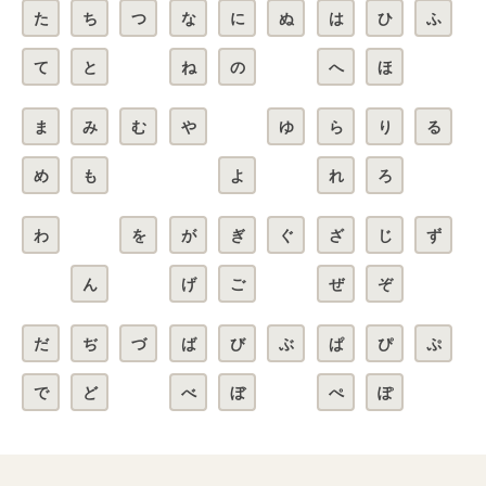
た
ち
つ
な
に
ぬ
は
ひ
ふ
て
と
ね
の
へ
ほ
ま
み
む
や
ゆ
ら
り
る
め
も
よ
れ
ろ
わ
を
が
ぎ
ぐ
ざ
じ
ず
ん
げ
ご
ぜ
ぞ
だ
ぢ
づ
ば
び
ぶ
ぱ
ぴ
ぷ
で
ど
べ
ぼ
ぺ
ぽ