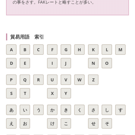
の事をさす。FAKレートと略すことが多い。
貿易用語 索引
A
B
C
F
G
H
K
L
M
D
E
I
J
N
O
P
Q
R
U
V
W
Z
S
T
X
Y
あ
い
う
か
き
く
さ
し
す
え
お
け
こ
せ
そ