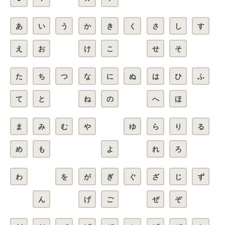
あ
い
う
か
き
く
さ
し
す
え
お
け
こ
せ
そ
た
ち
つ
な
に
ぬ
は
ひ
ふ
て
と
ね
の
へ
ほ
ま
み
む
や
ゆ
ら
り
る
め
も
よ
れ
ろ
わ
を
が
ぎ
ぐ
ざ
じ
ず
ん
げ
ご
ぜ
ぞ