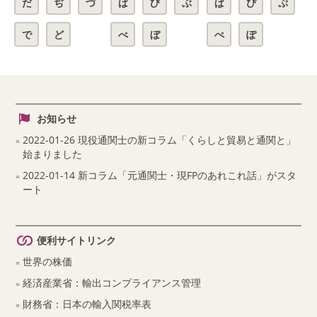
だ
ぢ
づ
ば
び
ぶ
ぱ
ぴ
ぷ
で
ど
べ
ぼ
ぺ
ぽ
お知らせ
2022-01-26 現役通関士の新コラム「くらしと貿易と通関と」
始まりました
2022-01-14 新コラム「元通関士・現FPのあれこれ話」がスタ
ート
便利サイトリンク
世界の株価
経済産業省：輸出コンプライアンス管理
財務省：日本の輸入関税率表