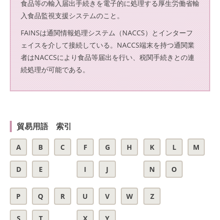
食品等の輸入届出手続きを電子的に処理する厚生労働省輸
入食品監視支援システムのこと。
FAINSは通関情報処理システム（NACCS）とインターフ
ェイスを介して接続している。NACCS端末を持つ通関業
者はNACCSにより食品等届出を行い、税関手続きとの連
続処理が可能である。
貿易用語 索引
A
B
C
F
G
H
K
L
M
D
E
I
J
N
O
P
Q
R
U
V
W
Z
S
T
X
Y