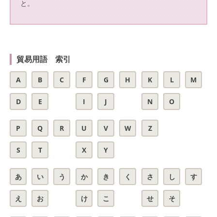
と。
貿易用語 索引
A
B
C
F
G
H
K
L
M
D
E
I
J
N
O
P
Q
R
U
V
W
Z
S
T
X
Y
あ
い
う
か
き
く
さ
し
す
え
お
け
こ
せ
そ