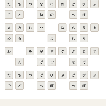
た
ち
つ
な
に
ぬ
は
ひ
ふ
て
と
ね
の
へ
ほ
ま
み
む
や
ゆ
ら
り
る
め
も
よ
れ
ろ
わ
を
が
ぎ
ぐ
ざ
じ
ず
ん
げ
ご
ぜ
ぞ
だ
ぢ
づ
ば
び
ぶ
ぱ
ぴ
ぷ
で
ど
べ
ぼ
ぺ
ぽ