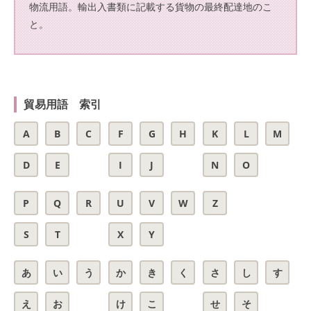
物流用語。輸出入書類に記載する貨物の最終配達地のこ
と。
貿易用語 索引
A
B
C
F
G
H
K
L
M
D
E
I
J
N
O
P
Q
R
U
V
W
Z
S
T
X
Y
あ
い
う
か
き
く
さ
し
す
え
お
け
こ
せ
そ