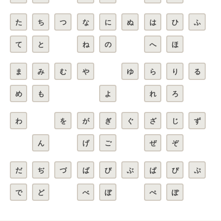
た
ち
つ
な
に
ぬ
は
ひ
ふ
て
と
ね
の
へ
ほ
ま
み
む
や
ゆ
ら
り
る
め
も
よ
れ
ろ
わ
を
が
ぎ
ぐ
ざ
じ
ず
ん
げ
ご
ぜ
ぞ
だ
ぢ
づ
ば
び
ぶ
ぱ
ぴ
ぷ
で
ど
べ
ぼ
ぺ
ぽ