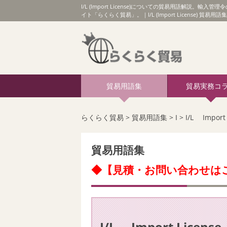
I/L (Import License)についての貿易用語
イト「らくらく貿易」。｜I/L (Import License) 貿易用語集
貿易用語集
貿易実務コ
らくらく貿易
>
貿易用語集
>
I
>
I/L Import 
貿易用語集
◆【見積・お問い合わせは
I/L Import License