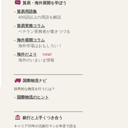
貿易・海外展開を学ぼう
貿易用語集
400語以上の用語を解説
貿易実務コラム
ベテラン実務者が書きつづる
海外展開コラム
海外市場はおもしろい！
海外だより
new!
海外のいまいま情報
国際物流ナビ
効率的な物流を行うには？
国際物流のヒント
銀行と上手くつき合う
キャリア35年の元銀行マンが本音で語る