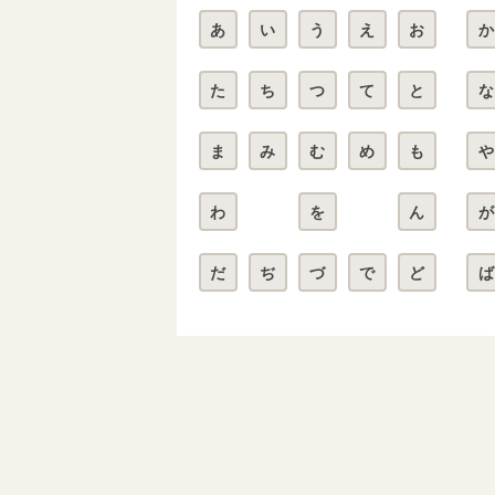
あ
い
う
え
お
か
た
ち
つ
て
と
な
ま
み
む
め
も
や
わ
を
ん
が
だ
ぢ
づ
で
ど
ば