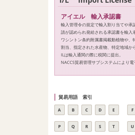
アイエル 輸入承認書
輸入管理令の規定で輸入割り当てや承
請が認められ発給される承認書を輸入
ワシントン条約附属書掲載動植物や、
割当、指定された水産物、特定地域か
ILは輸入通関の際に税関に提出。
NACCS貿易管理サブシステムにより
貿易用語 索引
A
B
C
D
E
F
P
Q
R
S
T
U