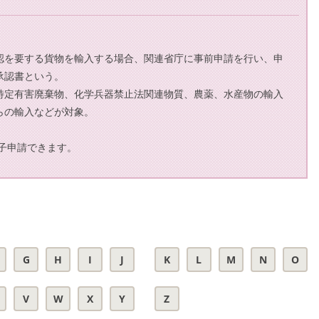
認を要する貨物を輸入する場合、関連省庁に事前申請を行い、申
承認書という。
特定有害廃棄物、化学兵器禁止法関連物質、農薬、水産物の輸入
らの輸入などが対象。
電子申請できます。
G
H
I
J
K
L
M
N
O
V
W
X
Y
Z