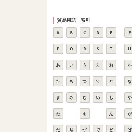
貿易用語 索引
A
B
C
D
E
F
P
Q
R
S
T
U
あ
い
う
え
お
か
た
ち
つ
て
と
な
ま
み
む
め
も
や
わ
を
ん
が
だ
ぢ
づ
で
ど
ば