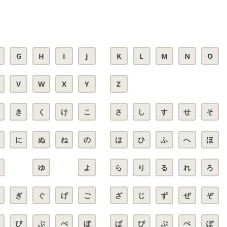
G
H
I
J
K
L
M
N
O
V
W
X
Y
Z
き
く
け
こ
さ
し
す
せ
そ
に
ぬ
ね
の
は
ひ
ふ
へ
ほ
ゆ
よ
ら
り
る
れ
ろ
ぎ
ぐ
げ
ご
ざ
じ
ず
ぜ
ぞ
び
ぶ
べ
ぼ
ぱ
ぴ
ぷ
ぺ
ぽ