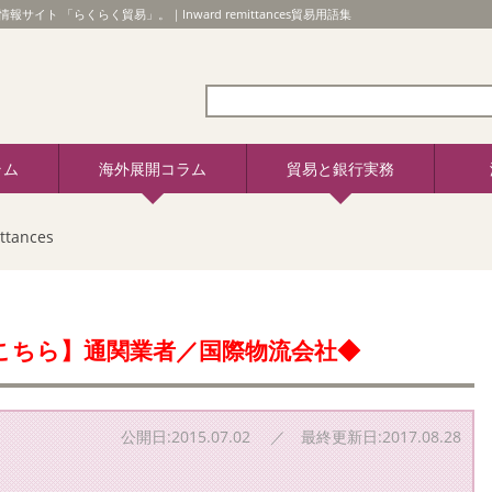
情報サイト 「らくらく貿易」。｜Inward remittances貿易用語集
ラム
海外展開コラム
貿易と銀行実務
ttances
こちら】通関業者／国際物流会社◆
公開日:2015.07.02 ／ 最終更新日:2017.08.28