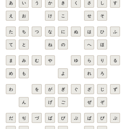
あ
い
う
か
き
く
さ
し
す
え
お
け
こ
せ
そ
た
ち
つ
な
に
ぬ
は
ひ
ふ
て
と
ね
の
へ
ほ
ま
み
む
や
ゆ
ら
り
る
め
も
よ
れ
ろ
わ
を
が
ぎ
ぐ
ざ
じ
ず
ん
げ
ご
ぜ
ぞ
だ
ぢ
づ
ば
び
ぶ
ぱ
ぴ
ぷ