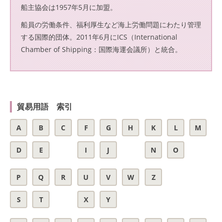
船主協会は1957年5月に加盟。
船員の労働条件、福利厚生など海上労働問題にわたり管理
する国際的団体。2011年6月にICS（International
Chamber of Shipping：国際海運会議所）と統合。
貿易用語 索引
A
B
C
F
G
H
K
L
M
D
E
I
J
N
O
P
Q
R
U
V
W
Z
S
T
X
Y