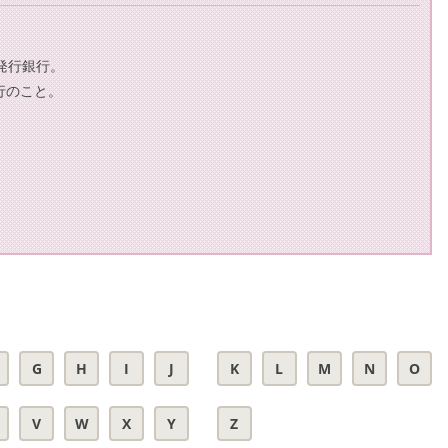
発行銀行。
行のこと。
G
H
I
J
K
L
M
N
O
V
W
X
Y
Z