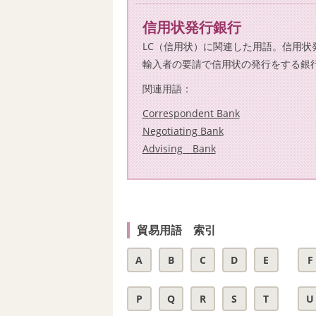
信用状発行銀行
LC（信用状）に関連した用語。信用状
輸入者の要請で信用状の発行をする銀
関連用語：
Correspondent Bank
Negotiating Bank
Advising Bank
貿易用語 索引
A
B
C
D
E
F
P
Q
R
S
T
U