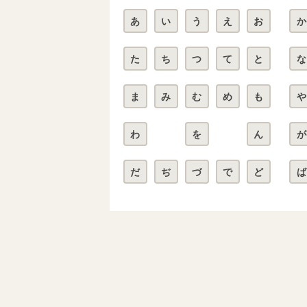
あ
い
う
え
お
か
た
ち
つ
て
と
な
ま
み
む
め
も
や
わ
を
ん
が
だ
ぢ
づ
で
ど
ば