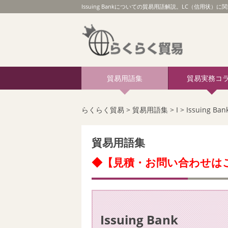
Issuing Bankについての貿易用語解説。LC（信用状）
貿易用語集
貿易実務コ
らくらく貿易
>
貿易用語集
>
I
>
Issuing Ban
貿易用語集
◆【見積・お問い合わせは
Issuing Bank