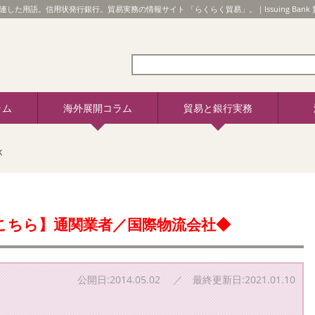
に関連した用語。信用状発行銀行。貿易実務の情報サイト 「らくらく貿易」。｜Issuing Bank
ラム
海外展開コラム
貿易と銀行実務
k
こちら】通関業者／国際物流会社◆
公開日:2014.05.02 ／ 最終更新日:2021.01.10