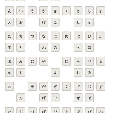
あ
い
う
か
き
く
さ
し
す
え
お
け
こ
せ
そ
た
ち
つ
な
に
ぬ
は
ひ
ふ
て
と
ね
の
へ
ほ
ま
み
む
や
ゆ
ら
り
る
め
も
よ
れ
ろ
わ
を
が
ぎ
ぐ
ざ
じ
ず
ん
げ
ご
ぜ
ぞ
だ
ぢ
づ
ば
び
ぶ
ぱ
ぴ
ぷ