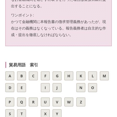
出することになる。
ワンポイント:
かつて金融機関に本報告書の徴求管理義務があったが、現
在はその義務はなくなっている。報告義務者は自主的な作
成・提出を徹底しなければならない。
貿易用語 索引
A
B
C
F
G
H
K
L
M
D
E
I
J
N
O
P
Q
R
U
V
W
Z
S
T
X
Y