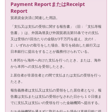
Payment ReportまたはReceipt
Report
貿易資金決済に関連した用語。
「支払又は支払の受領に関する報告書」（旧：「支払等報
告書」）は、外国為替及び外国貿易法第55条でその支払
又は受領の1回当たりの金額が3千万円を超え、次の1．
2．いずれかの取引をした場合、取引を経由した銀行又は
日本銀行に提出をすることが義務付けられている。
1.本邦から海外へ向けた支払を行ったとき、または、海外
から本邦への支払を受領したとき。
2.居住者が非居住者との間で支払または支払の受領を行っ
たとき。
報告義務者は支払又は支払の受領をした居住者となり、報
告書は支払または支払の受領がなされた日から１０日後ま
でに支払又は支払いの受領を行った金融機関へ提出する。
なお金融機関を通さずに取引を行った場合は直接日銀に提