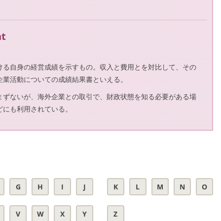
nt
ける自身の経営成績を示すもの。収入と費用とを対比して、その
企業活動についての成績結果書といえる。
まずないが、海外企業との取引で、財政状態を知る必要がある場
どにも利用されている。
G
H
I
J
K
L
M
N
O
V
W
X
Y
Z