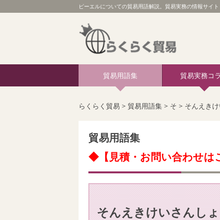
ピーエルについての貿易用語解説。貿易実務の情報サイト 
貿易用語集
貿易実務コ
らくらく貿易
>
貿易用語集
>
そ
>
そんえきけ
貿易用語集
◆【見積・お問い合わせは
そんえきけいさんしょ