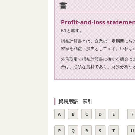
書
Profit‐and‐loss stateme
P/Lと略す。
損益計算書とは、企業の一定期間にお
差額を利益・損失として示す。いわば
外為取引で損益計算書に接する機会は
合は、必須な資料であり、財務分析な
貿易用語 索引
A
B
C
D
E
F
P
Q
R
S
T
U