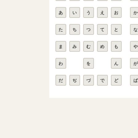
あ
い
う
え
お
か
た
ち
つ
て
と
な
ま
み
む
め
も
や
わ
を
ん
が
だ
ぢ
づ
で
ど
ば