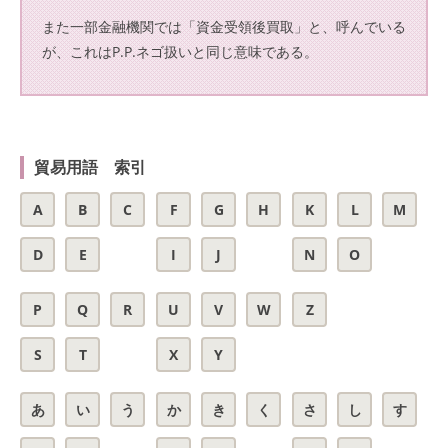
また一部金融機関では「資金受領後買取」と、呼んでいる
が、これはP.P.ネゴ扱いと同じ意味である。
貿易用語 索引
A
B
C
F
G
H
K
L
M
D
E
I
J
N
O
P
Q
R
U
V
W
Z
S
T
X
Y
あ
い
う
か
き
く
さ
し
す