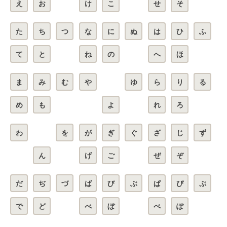
え
お
け
こ
せ
そ
た
ち
つ
な
に
ぬ
は
ひ
ふ
て
と
ね
の
へ
ほ
ま
み
む
や
ゆ
ら
り
る
め
も
よ
れ
ろ
わ
を
が
ぎ
ぐ
ざ
じ
ず
ん
げ
ご
ぜ
ぞ
だ
ぢ
づ
ば
び
ぶ
ぱ
ぴ
ぷ
で
ど
べ
ぼ
ぺ
ぽ