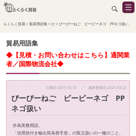
らくらく貿易
>
貿易用語集
>
ひ
>
ぴーぴーねご ピーピーネゴ PPネゴ扱い
貿易用語集
◆【見積・お問い合わせはこちら】通関業
者／国際物流会社◆
公開日:2015.10.16 ／ 最終更新日:2021.03.22
ぴーぴーねご ピーピーネゴ PP
ネゴ扱い
外為実務用語。
「信用状付き輸出荷為替手形」の取立扱いの一種のこと。