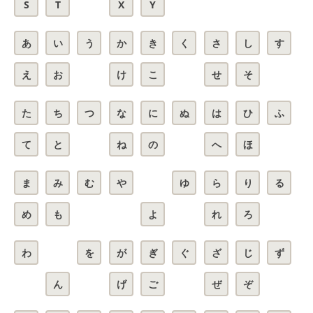
S
T
X
Y
あ
い
う
か
き
く
さ
し
す
え
お
け
こ
せ
そ
た
ち
つ
な
に
ぬ
は
ひ
ふ
て
と
ね
の
へ
ほ
ま
み
む
や
ゆ
ら
り
る
め
も
よ
れ
ろ
わ
を
が
ぎ
ぐ
ざ
じ
ず
ん
げ
ご
ぜ
ぞ