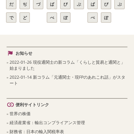
だ
ぢ
づ
ば
び
ぶ
ぱ
ぴ
ぷ
で
ど
べ
ぼ
ぺ
ぽ
お知らせ
2022-01-26 現役通関士の新コラム「くらしと貿易と通関と」
始まりました
2022-01-14 新コラム「元通関士・現FPのあれこれ話」がスタ
ート
便利サイトリンク
世界の株価
経済産業省：輸出コンプライアンス管理
財務省：日本の輸入関税率表