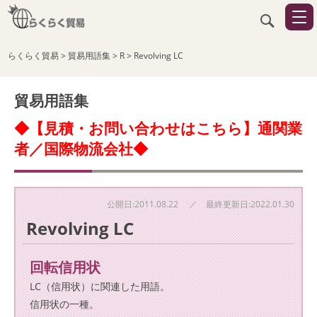
らくらく貿易
>
貿易用語集
>
R
>
Revolving LC
貿易用語集
◆【見積・お問い合わせはこちら】通関業
者／国際物流会社◆
公開日:2011.08.22 ／ 最終更新日:2022.01.30
Revolving LC
回転信用状
LC（信用状）に関連した用語。
信用状の一種。