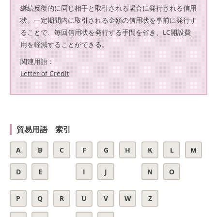
継続反復的に同じ相手と取引される場合に発行される信用
状。一定期間内に取引される金額の信用状を事前に発行す
ることで、毎回信用状を発行する手間を省き、LC開設費
用を軽減することができる。
関連用語：
Letter of Credit
貿易用語 索引
A
B
C
F
G
H
K
L
M
D
E
I
J
N
O
P
Q
R
U
V
W
Z