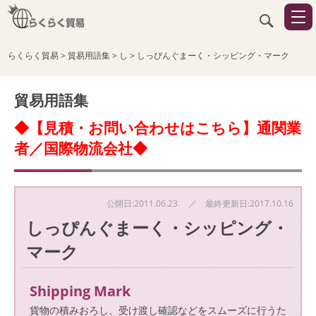
らくらく貿易
>
貿易用語集
>
し
>
しっぴんぐまーく・シッピング・マーク
貿易用語集
◆【見積・お問い合わせはこちら】通関業
者／国際物流会社◆
公開日:2011.06.23 ／ 最終更新日:2017.10.16
しっぴんぐまーく・シッピング・
マーク
Shipping Mark
貨物の積みおろし、受け渡し確認などをスムーズに行うた