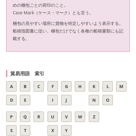
めの梱包ごとの荷印のこと。
Case Mark（ケース・マーク）とも言う。
梱包の見やすい場所に貨物を特定しやすいよう表示する。
船積指図書に従い、梱包だけでなく各種の船積書類にも記
載する。
貿易用語 索引
A
B
C
F
G
H
K
L
M
D
E
I
J
N
O
P
Q
R
U
V
W
Z
S
T
X
Y