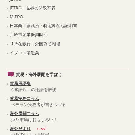
JETRO：世界の関税率表
MIPRO
日本商工会議所：特定原産地証明書
川崎市産業振興財団
りそな銀行：外国為替相場
イプロス製造業
貿易・海外展開を学ぼう
貿易用語集
400語以上の用語を解説
貿易実務コラム
ベテラン実務者が書きつづる
海外展開コラム
海外市場はおもしろい！
海外だより
new!
海外のいまいま情報