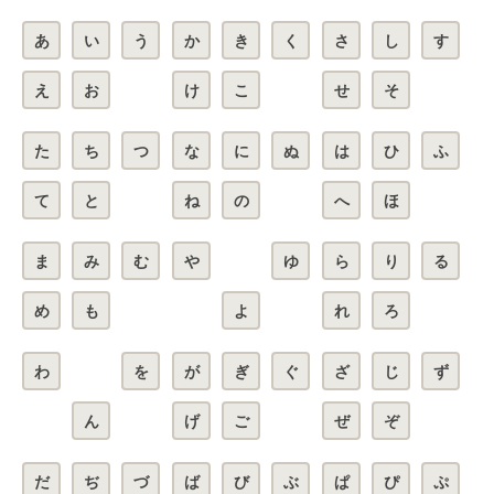
あ
い
う
か
き
く
さ
し
す
え
お
け
こ
せ
そ
た
ち
つ
な
に
ぬ
は
ひ
ふ
て
と
ね
の
へ
ほ
ま
み
む
や
ゆ
ら
り
る
め
も
よ
れ
ろ
わ
を
が
ぎ
ぐ
ざ
じ
ず
ん
げ
ご
ぜ
ぞ
だ
ぢ
づ
ば
び
ぶ
ぱ
ぴ
ぷ