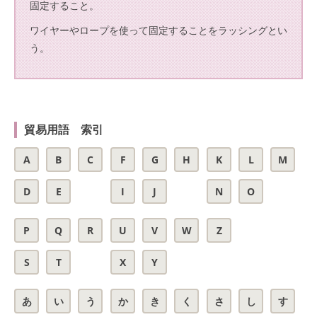
固定すること。
ワイヤーやロープを使って固定することをラッシングとい
う。
貿易用語 索引
A
B
C
F
G
H
K
L
M
D
E
I
J
N
O
P
Q
R
U
V
W
Z
S
T
X
Y
あ
い
う
か
き
く
さ
し
す