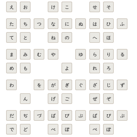
え
お
け
こ
せ
そ
た
ち
つ
な
に
ぬ
は
ひ
ふ
て
と
ね
の
へ
ほ
ま
み
む
や
ゆ
ら
り
る
め
も
よ
れ
ろ
わ
を
が
ぎ
ぐ
ざ
じ
ず
ん
げ
ご
ぜ
ぞ
だ
ぢ
づ
ば
び
ぶ
ぱ
ぴ
ぷ
で
ど
べ
ぼ
ぺ
ぽ