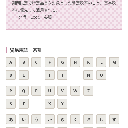
期間限定で特定品目を対象とした暫定税率のこと。基本税
率に優先して適用される。
（Tariff Code 参照）
貿易用語 索引
A
B
C
F
G
H
K
L
M
D
E
I
J
N
O
P
Q
R
U
V
W
Z
S
T
X
Y
あ
い
う
か
き
く
さ
し
す