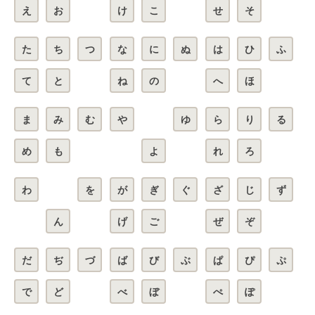
え
お
け
こ
せ
そ
た
ち
つ
な
に
ぬ
は
ひ
ふ
て
と
ね
の
へ
ほ
ま
み
む
や
ゆ
ら
り
る
め
も
よ
れ
ろ
わ
を
が
ぎ
ぐ
ざ
じ
ず
ん
げ
ご
ぜ
ぞ
だ
ぢ
づ
ば
び
ぶ
ぱ
ぴ
ぷ
で
ど
べ
ぼ
ぺ
ぽ