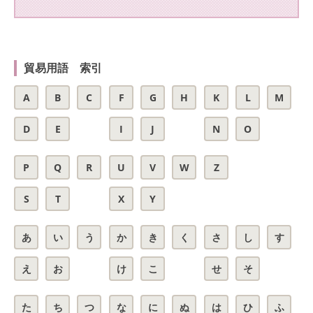
貿易用語 索引
A
B
C
F
G
H
K
L
M
D
E
I
J
N
O
P
Q
R
U
V
W
Z
S
T
X
Y
あ
い
う
か
き
く
さ
し
す
え
お
け
こ
せ
そ
た
ち
つ
な
に
ぬ
は
ひ
ふ