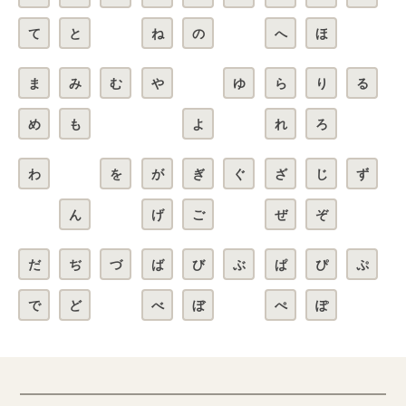
て
と
ね
の
へ
ほ
ま
み
む
や
ゆ
ら
り
る
め
も
よ
れ
ろ
わ
を
が
ぎ
ぐ
ざ
じ
ず
ん
げ
ご
ぜ
ぞ
だ
ぢ
づ
ば
び
ぶ
ぱ
ぴ
ぷ
で
ど
べ
ぼ
ぺ
ぽ