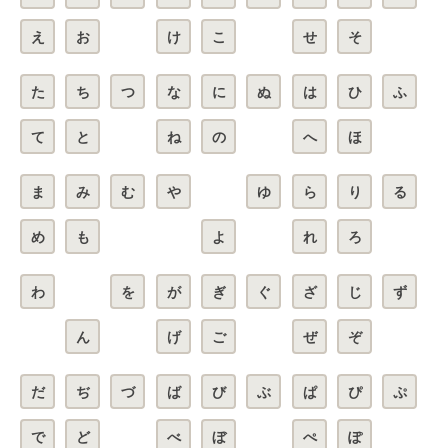
え
お
け
こ
せ
そ
た
ち
つ
な
に
ぬ
は
ひ
ふ
て
と
ね
の
へ
ほ
ま
み
む
や
ゆ
ら
り
る
め
も
よ
れ
ろ
わ
を
が
ぎ
ぐ
ざ
じ
ず
ん
げ
ご
ぜ
ぞ
だ
ぢ
づ
ば
び
ぶ
ぱ
ぴ
ぷ
で
ど
べ
ぼ
ぺ
ぽ