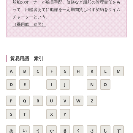
船舶のオーナーが船員手配、修繕など船舶の管理責任をも
って、用船者あてに船舶を一定期間貸し出す契約をタイム
チャーターという。
（裸用船 参照）
貿易用語 索引
A
B
C
F
G
H
K
L
M
D
E
I
J
N
O
P
Q
R
U
V
W
Z
S
T
X
Y
あ
い
う
か
き
く
さ
し
す