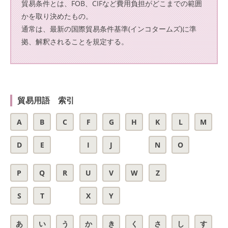
貿易条件とは、FOB、CIFなど費用負担がどこまでの範囲
かを取り決めたもの。
通常は、最新の国際貿易条件基準(インコタームズ)に準
拠、解釈されることを規定する。
貿易用語 索引
A
B
C
F
G
H
K
L
M
D
E
I
J
N
O
P
Q
R
U
V
W
Z
S
T
X
Y
あ
い
う
か
き
く
さ
し
す