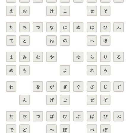
え
お
け
こ
せ
そ
た
ち
つ
な
に
ぬ
は
ひ
ふ
て
と
ね
の
へ
ほ
ま
み
む
や
ゆ
ら
り
る
め
も
よ
れ
ろ
わ
を
が
ぎ
ぐ
ざ
じ
ず
ん
げ
ご
ぜ
ぞ
だ
ぢ
づ
ば
び
ぶ
ぱ
ぴ
ぷ
で
ど
べ
ぼ
ぺ
ぽ