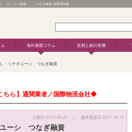
 「らくらく貿易」。｜つなぎ融資 貿易用語集
ラム
海外展開コラム
貿易と銀行実務
うし・ツナギユーシ つなぎ融資
こちら】通関業者／国際物流会社◆
公開日:2015.08.26 ／ 最終更新日:2017.10.17
ギユーシ つなぎ融資