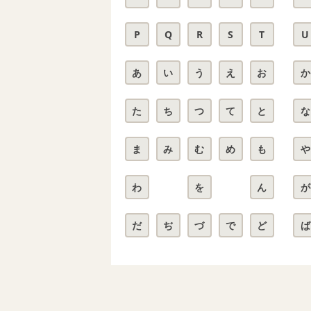
P
Q
R
S
T
U
あ
い
う
え
お
か
た
ち
つ
て
と
な
ま
み
む
め
も
や
わ
を
ん
が
だ
ぢ
づ
で
ど
ば