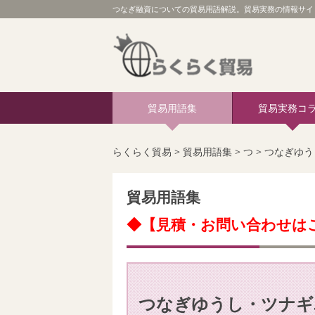
つなぎ融資についての貿易用語解説。貿易実務の情報サイト
貿易用語集
貿易実務コ
らくらく貿易
>
貿易用語集
>
つ
>
つなぎゆ
貿易用語集
◆【見積・お問い合わせは
つなぎゆうし・ツナ