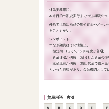
外為実務用語。
本来目的の融資実行までの短期融資の
外為では輸出商品の集荷資金やメーカ
ることも多い。
ワンポイント:
つなぎ融資はその性格上、
・極短期 (長くて3ヶ月程度が普通)
・資金使途が明確 (融資した資金の使
・返済原資が明確 (輸出代金で借入金
といった特徴があり、金融機関として
貿易用語 索引
A
B
C
D
E
F