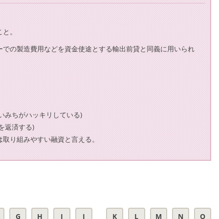
こと。
ーでの製造費用などを資金使途とする輸出前貸と同義に用いられ
いみちがハッキリしている)
を返済する)
は取り組みやすい融資と言える。
G
H
I
J
K
L
M
N
O