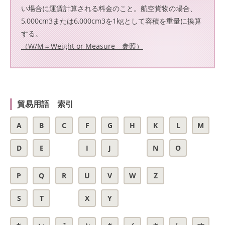
い場合に運賃計算される料金のこと。航空貨物の場合、
5,000cm3または6,000cm3を1kgとして容積を重量に換算
する。
（W/M＝Weight or Measure 参照）
貿易用語 索引
A
B
C
F
G
H
K
L
M
D
E
I
J
N
O
P
Q
R
U
V
W
Z
S
T
X
Y