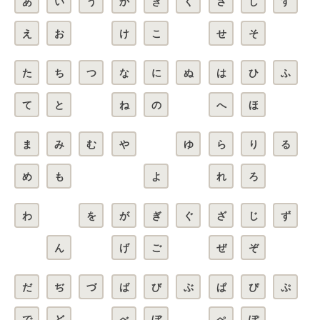
あ
い
う
か
き
く
さ
し
す
え
お
け
こ
せ
そ
た
ち
つ
な
に
ぬ
は
ひ
ふ
て
と
ね
の
へ
ほ
ま
み
む
や
ゆ
ら
り
る
め
も
よ
れ
ろ
わ
を
が
ぎ
ぐ
ざ
じ
ず
ん
げ
ご
ぜ
ぞ
だ
ぢ
づ
ば
び
ぶ
ぱ
ぴ
ぷ
で
ど
べ
ぼ
ぺ
ぽ