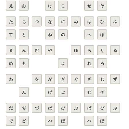
え
お
け
こ
せ
そ
た
ち
つ
な
に
ぬ
は
ひ
ふ
て
と
ね
の
へ
ほ
ま
み
む
や
ゆ
ら
り
る
め
も
よ
れ
ろ
わ
を
が
ぎ
ぐ
ざ
じ
ず
ん
げ
ご
ぜ
ぞ
だ
ぢ
づ
ば
び
ぶ
ぱ
ぴ
ぷ
で
ど
べ
ぼ
ぺ
ぽ