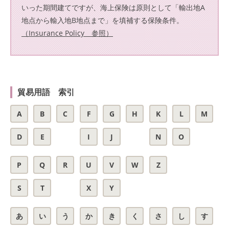
いった期間建てですが、海上保険は原則として「輸出地A
地点から輸入地B地点まで」を填補する保険条件。
（Insurance Policy 参照）
貿易用語 索引
A
B
C
F
G
H
K
L
M
D
E
I
J
N
O
P
Q
R
U
V
W
Z
S
T
X
Y
あ
い
う
か
き
く
さ
し
す