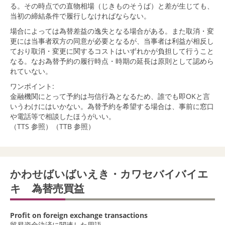
る。その時点での直物相場（じきものそうば）と差が生じても、
当初の締結条件で履行しなければならない。
場合によっては為替差益の逸失となる場合がある。また取消・変
更には当事者双方の同意が必要となるが、当事者は利益が相反し
ており取消・変更に関するコストはいずれかが負担して行うこと
なる。なお為替予約の履行時点・時期の延長は原則として認めら
れていない。
ワンポイント:
金融機関にとって予約は与信行為となるため、誰でも即OKと言
いうわけにはいかない。為替予約を希望する場合は、事前に窓口
や電話等で相談したほうがいい。
（TTS 参照）
（TTB 参照）
かわせばいばいえき・カワセバイバイエ
キ 為替売買益
Profit on foreign exchange transactions
貿易資金決済に関連した用語。