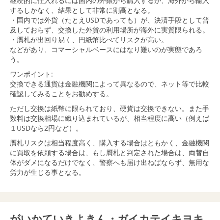
継続的に仕入れるには国内の外銀から購入するか、海外から輸入
するしかなく、結果として非常に割高となる。
・国内では外貨（たとえUSDであっても）が、決済手段として普
及しておらず、交換した外貨の利用場所が海外に実質限られる。
・贋札が出回り易く、円紙幣比べてリスクが高い。
などがあり、コマーシャルベースにはなり難いのが実態であろ
う。
ワンポイント:
交換できる通貨は金融機関によって異なるので、ネット等で比較
確認してみることをお勧めする。
ただし交換は紙幣に限られており、硬貨は交換できない。また手
数料は交換相場に織り込まれているが、相当程度に高い（例えば
１USDなら2円など）。
贋札リスクは相当程度高く、購入する場合はともかく、金融機関
に買取を依頼する場合は、もし贋札と判定された場合は、両替自
体がダメになるだけでなく、警察へも届け出ねばならず、無用な
労力が生じる事となる。
がいかていきよきん・ガイカテイキヨキ