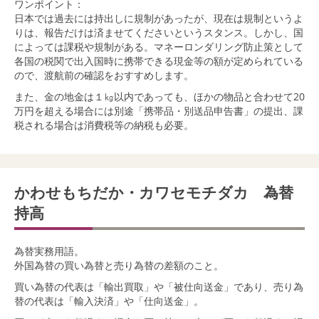
ワンポイント：
日本では過去には持出しに規制があったが、現在は規制というよ
りは、報告だけは済ませてくださいというスタンス。しかし、国
によっては課税や規制がある。マネーロンダリング防止策として
各国の税関で出入国時に携帯できる現金等の額が定められている
ので、渡航前の確認をおすすめします。
また、金の地金は１㎏以内であっても、ほかの物品と合わせて20
万円を超える場合には別途「携帯品・別送品申告書」の提出、課
税される場合は消費税等の納税も必要。
かわせもちだか・カワセモチダカ 為替
持高
為替実務用語。
外国為替の買い為替と売り為替の差額のこと。
買い為替の代表は「輸出買取」や「被仕向送金」であり、売り為
替の代表は「輸入決済」や「仕向送金」。