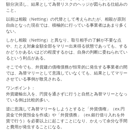
額分決済し、結果として為替リスクのヘッジが図られる仕組みの
こと。
以前は相殺（Netting）の代替として考えられたが、相殺が原則
自由となった現在では、積極的に行っている事業者はあまり多く
ない。
しかし相殺（Netting）と異なり、取引相手の了解が不要な点
や、たとえ対象金額全部をマリー出来得る状態であっても、する
かどうかあるいはどの程度するかは、自身の判断に委ねられてい
るという利点がある。
そこで今でも、外貨建の債権債務が恒常的に発生する事業者の間
では、為替マリーとして意識していなくても、結果としてマリー
させている事例が散見される。
ワンポイント：
外貨建輸出入を、円貨を通さずに行うと自然と為替マリーとなっ
ている例は比較的多い。
逆に意識して為替マリーをしようとすると「外貨債権」（ex.円
資金で外貨預金を作成）や「外貨債務」（ex.銀行借り入れを外
貨で行う）を必要以上に起こすことになり、かえって余分な手間
と費用が発生することになる。