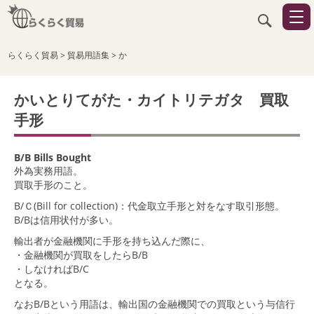
らくらく貿易
>
貿易用語集
>
か
かいとりてがた・カイトリテガタ 買取
手形
B/B Bills Bought
外為実務用語。
買取手形のこと。
B/Ｃ(Bill for collection)：代金取立手形と対をなす取引形態。
B/Bは信用状付が多い。
輸出者が金融機関に手形を持ち込んだ際に、
・金融機関が買取をしたらB/B
・しなければB/C
となる。
なおB/Bという用語は、輸出国の金融機関での買取という与信行