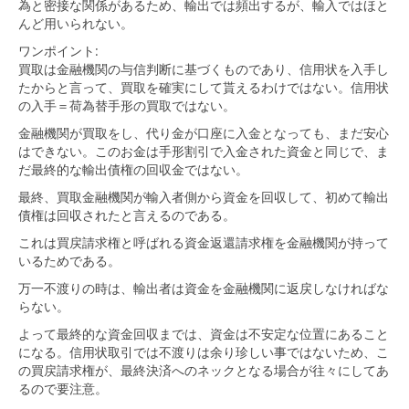
為と密接な関係があるため、輸出では頻出するが、輸入ではほと
んど用いられない。
ワンポイント:
買取は金融機関の与信判断に基づくものであり、信用状を入手し
たからと言って、買取を確実にして貰えるわけではない。信用状
の入手＝荷為替手形の買取ではない。
金融機関が買取をし、代り金が口座に入金となっても、まだ安心
はできない。このお金は手形割引で入金された資金と同じで、ま
だ最終的な輸出債権の回収金ではない。
最終、買取金融機関が輸入者側から資金を回収して、初めて輸出
債権は回収されたと言えるのである。
これは買戻請求権と呼ばれる資金返還請求権を金融機関が持って
いるためである。
万一不渡りの時は、輸出者は資金を金融機関に返戻しなければな
らない。
よって最終的な資金回収までは、資金は不安定な位置にあること
になる。信用状取引では不渡りは余り珍しい事ではないため、こ
の買戻請求権が、最終決済へのネックとなる場合が往々にしてあ
るので要注意。