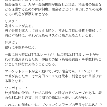
預金保険とは、万が一金融機関が破綻した場合、預金者の預金な
どを保護するための保険制度。預金者ごとに10百万円までの元本
とその利息が保護対象となる。
リスク：
為替リスクがある。
円で外貨を購入して預入する時と、預金払戻時に外貨を売却して
円にする時に、それぞれ為替リスクに晒されることとなる。
注意点：
銀行に手数料を払う。
一般に預入時にはT.T.S.レートが、払戻時にはT.T.B.レートがそ
れぞれ適用されるため、仲値との幅（為替売買益）を手数料相当
分として銀行に支払うこととなる。
マーケットレートが全く動いていない場合でも、T.T.S.とT.T.B.
の差があるため、その分円ベースでは元本、利息ともに目減りす
る事となる。
ワンポイント：
外貨預金の仲間に「仕組み預金」と呼ばれるグループがある。表
面金利は同じ通貨、同じ期間の物に比べ高いものが多い。
これはこの預金の中にオプションやスワップの売りを組み込んで