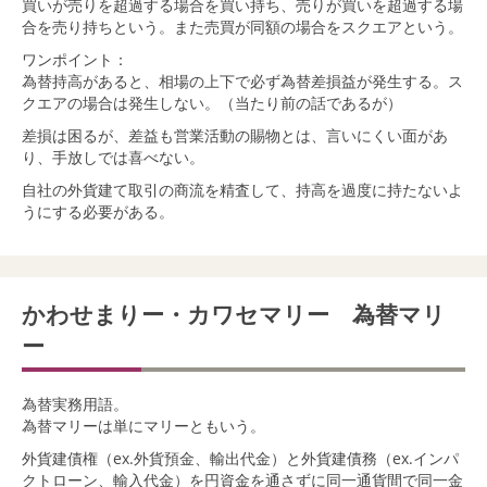
買いが売りを超過する場合を買い持ち、売りが買いを超過する場
合を売り持ちという。また売買が同額の場合をスクエアという。
ワンポイント：
為替持高があると、相場の上下で必ず為替差損益が発生する。ス
クエアの場合は発生しない。（当たり前の話であるが）
差損は困るが、差益も営業活動の賜物とは、言いにくい面があ
り、手放しでは喜べない。
自社の外貨建て取引の商流を精査して、持高を過度に持たないよ
うにする必要がある。
かわせまりー・カワセマリー 為替マリ
ー
為替実務用語。
為替マリーは単にマリーともいう。
外貨建債権（ex.外貨預金、輸出代金）と外貨建債務（ex.インパ
クトローン、輸入代金）を円資金を通さずに同一通貨間で同一金