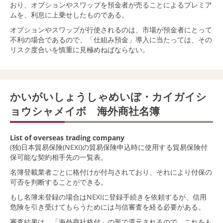
おり、オプションやスワップを預金者が売ることによるプレミア
ムを、利息に上乗せしたものである。
オプションやスワップが行使されるのは、市場が預金者にとって
不利の場合であるので、「仕組み預金」導入に当たっては、その
リスク度合いを慎重に見極めねばならない。
かいがいしょうしゃめいぼ・カイガイシ
ョウシャメイボ 海外商社名簿
List of overseas trading company
(独)日本貿易保険(NEXI)の貿易保険申込時に使用する貿易保険付
保可能な契約相手先の一覧表。
名簿登載業者ごとに格付けが付与されており、それにより付保の
可否を判断することができる。
もし名簿未登録の場合はNEXIに登録手続きを依頼するが、信用
危険を引き受けてもらうためには与信審査を経る必要がある。
審査結果は、「海外商社格付」の形で還元されるので、これをも