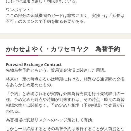
にもその運用は厳しく制限されている。
ワンポイント:
ここの部分の金融機関のガードは非常に固く、実務上は「延長は
不可」のスタンスで予約を取る必要がある。
かわせよやく・カワセヨヤク 為替予約
Forward Exchange Contract
先物為替予約ともいう。貿易資金決済に関連した用語。
将来の一定の時点あるいは時期における、相異なる通貨間の交換
をあらかじめ定めたもの。
「予約」と表現されるが実際は外国為替売買を行う先物取引の一
種。予め定めた時点や時期が到来すれば、その時点・時期の為替
相場水準とは関係なく、予め定めた相場（予約相場）で売買が行
われる。
為替相場の変動リスクへのヘッジ策として有効。
しかし一旦締結するとその為替予約は履行することが大前提とな