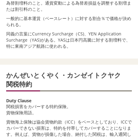
為替割増料のこと。通貨変動による為替差損益を調整する割増ま
たは割引料のこと。
一般的に基本運賃（ベースレート）に対する割合％で価格が決め
られる。
同義の言葉にCurrency Surcharge（CS)、YEN Application
Surcharge（YAS)がある。YASは日本円高騰に対する割増料で、
特に東南アジア航路に使われる。
かんぜいとくやく・カンゼイトクヤク
関税特約
Duty Clause
関税損害をカバーする特約保険。
貨物保険用語。
貨物海上保険は協会貨物約款（ICC）をベースとしており、ICCで
カバーできない損害は、特約を付帯してカバーすることになりま
す。例えば、貨物が損傷した場合、納付した関税は、輸入通関し