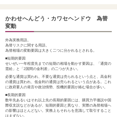
かわせへんどう・カワセヘンドウ 為替
変動
外為実務用語。
為替リスクに関する用語。
為替相場の変動要因は大きく二つに分かれるとされる。
■短期的要因
せいぜい一年程度先までの短期の相場を動かす要因は、「通貨の
需給」と「2国間の金利差」の二つが大きい。
必要な通貨は買われ、不要な通貨は売られるという点と、高金利
の通貨は買われ、低金利の通貨は売られるという点がある。これ
に政府要人の発言や政治情勢、投機的要因が絡む場合が多い。
■長期的要因
数年先あるいはそれ以上先の長期的要因には、購買力平価説や国
際収支説などがあるが、短期的要因と異なり、実際の為替相場へ
の影響はほとんどない。実務上もそれらを意識して取引すること
はまずない。