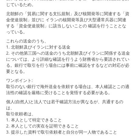
じているため。
北朝鮮の「貿易に関する支払規制」及び核開発等に関連する「資
金使途規制」並びに イランの核開発等及び大型通常兵器に関連
する「資金使途規制」に該当しないことの 確認を行うこととな
っている。
これらの送金のうち、
1. 北朝鮮及びイランに対する送金
2. その他第三国への送金のうち北朝鮮及びイランに関係する送金
については、より詳細な確認を行うよう財務省から要請されてい
る。銀行で取引を行う場合には事前に確認をするなどの対応が必
要となる。
ワンポイント:
取引のない銀行で海外送金を依頼する場合は、本人確認とこの適
法性の確認を厳格に受けることを覚悟する必要がある。
個人(自然人)と法人では若干確認方法が異なるが、共通するの
は、
取引依頼者は、
1. 本人として特定できること
2. 本人としての実在を証明できること
3. 提示した資料で取引依頼者と自分が同一人物であること