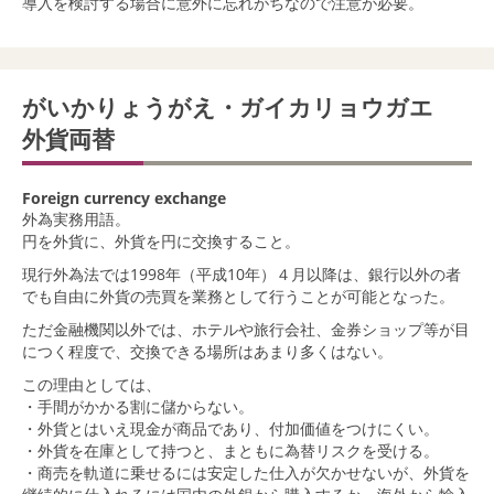
導入を検討する場合に意外に忘れがちなので注意が必要。
がいかりょうがえ・ガイカリョウガエ
外貨両替
Foreign currency exchange
外為実務用語。
円を外貨に、外貨を円に交換すること。
現行外為法では1998年（平成10年）４月以降は、銀行以外の者
でも自由に外貨の売買を業務として行うことが可能となった。
ただ金融機関以外では、ホテルや旅行会社、金券ショップ等が目
につく程度で、交換できる場所はあまり多くはない。
この理由としては、
・手間がかかる割に儲からない。
・外貨とはいえ現金が商品であり、付加価値をつけにくい。
・外貨を在庫として持つと、まともに為替リスクを受ける。
・商売を軌道に乗せるには安定した仕入が欠かせないが、外貨を