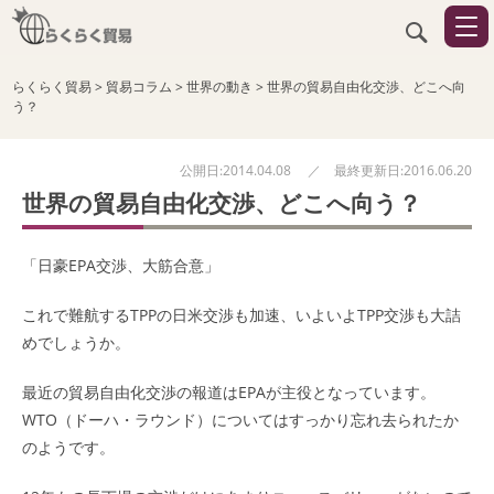
らくらく貿易
>
貿易コラム
>
世界の動き
>
世界の貿易自由化交渉、どこへ向
う？
公開日:2014.04.08 ／ 最終更新日:2016.06.20
世界の貿易自由化交渉、どこへ向う？
「日豪EPA交渉、大筋合意」
これで難航する
TPP
の日米交渉も加速、いよいよTPP交渉も大詰
めでしょうか。
最近の貿易自由化交渉の報道は
EPA
が主役となっています。
WTO（ドーハ・ラウンド）
についてはすっかり忘れ去られたか
のようです。