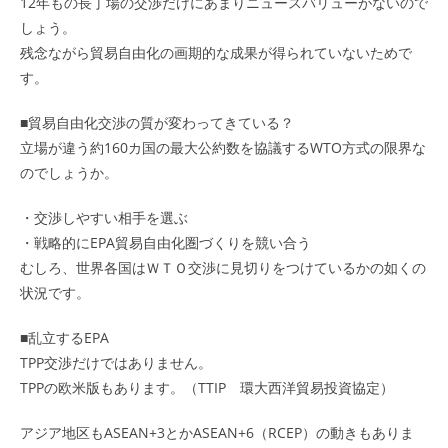
12年もの長丁場の交渉だけにあまりニュースバリューがないので
しょう。
残念ながら貿易自由化の画期的な成果が得られていないためで
す。
■貿易自由化交渉の質が変わってきている？
立場が違う約160カ国の最大公約数を協議するWTO方式の限界な
のでしょうか。
・交渉しやすい相手を選ぶ
・戦略的にEPA貿易自由化圏づくりを競い合う
むしろ、世界各国はＷＴＯ交渉に見切りをつけているかの如くの
状況です。
■乱立するEPA
TPP交渉だけではありません。
TPPの欧米版もあります。（
TTIP
環大西洋貿易投資協定）
アジア地区もASEAN+3とかASEAN+6（RCEP）の動きもありま