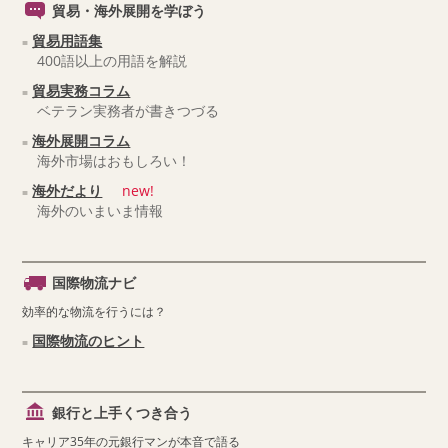
貿易・海外展開を学ぼう
貿易用語集
400語以上の用語を解説
貿易実務コラム
ベテラン実務者が書きつづる
海外展開コラム
海外市場はおもしろい！
海外だより
new!
海外のいまいま情報
国際物流ナビ
効率的な物流を行うには？
国際物流のヒント
銀行と上手くつき合う
キャリア35年の元銀行マンが本音で語る