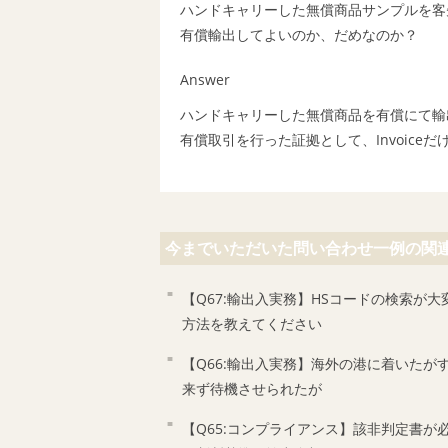
ハンドキャリーした無償商品サンプルを客
有償輸出してよいのか、だめなのか？
Answer
ハンドキャリーした無償商品を有償にて輸
有償取引を行った証拠として、Invoiceだけ
今までいただいた問い合わせ一例の関
【Q67:輸出入実務】HSコードの検索が
方法を教えてください
【Q66:輸出入実務】海外の港に着いたが
来ず待機させられたが
【Q65:コンプライアンス】該非判定書が