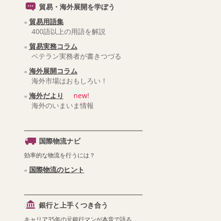
貿易・海外展開を学ぼう
貿易用語集
400語以上の用語を解説
貿易実務コラム
ベテラン実務者が書きつづる
海外展開コラム
海外市場はおもしろい！
海外だより
new!
海外のいまいま情報
国際物流ナビ
効率的な物流を行うには？
国際物流のヒント
銀行と上手くつき合う
キャリア35年の元銀行マンが本音で語る