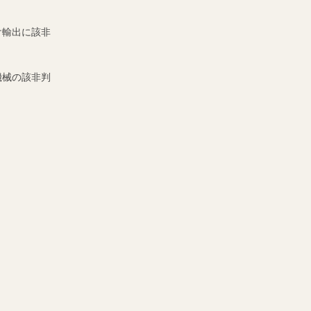
け輸出に該非
機械の該非判