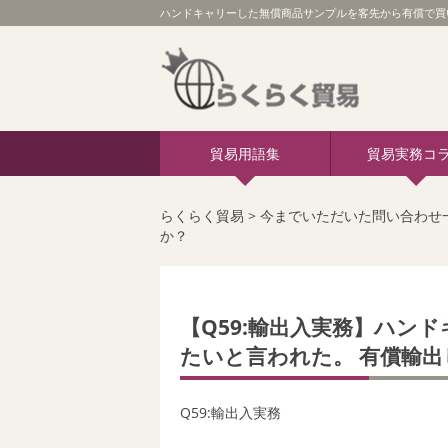
ハンドキャリーした無償商品サンプルを客先から有償で買
貿易用語集
貿易実務コ
らくらく貿易
>
今までいただいた問い合わせ
か？
【Q59:輸出入実務】ハン
たいと言われた。 有償輸
Q59:輸出入実務