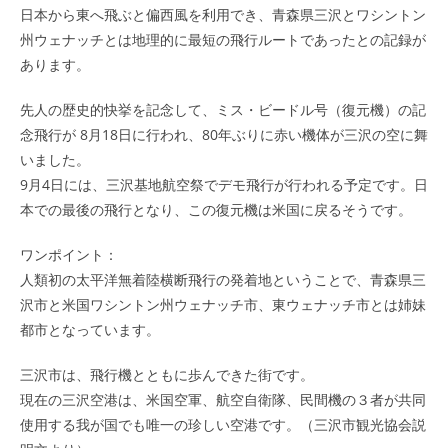
日本から東へ飛ぶと偏西風を利用でき、青森県三沢とワシントン
州ウェナッチとは地理的に最短の飛行ルートであったとの記録が
あります。
先人の歴史的快挙を記念して、ミス・ビードル号（復元機）の記
念飛行が 8月18日に行われ、80年ぶりに赤い機体が三沢の空に舞
いました。
9月4日には、三沢基地航空祭でデモ飛行が行われる予定です。日
本での最後の飛行となり、この復元機は米国に戻るそうです。
ワンポイント：
人類初の太平洋無着陸横断飛行の発着地ということで、青森県三
沢市と米国ワシントン州ウェナッチ市、東ウェナッチ市とは姉妹
都市となっています。
三沢市は、飛行機とともに歩んできた街です。
現在の三沢空港は、米国空軍、航空自衛隊、民間機の３者が共同
使用する我が国でも唯一の珍しい空港です。（三沢市観光協会説