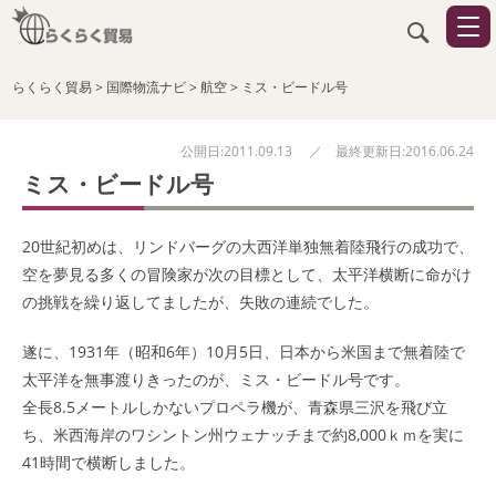
らくらく貿易
>
国際物流ナビ
>
航空
>
ミス・ビードル号
公開日:2011.09.13 ／ 最終更新日:2016.06.24
ミス・ビードル号
20世紀初めは、リンドバーグの大西洋単独無着陸飛行の成功で、
空を夢見る多くの冒険家が次の目標として、太平洋横断に命がけ
の挑戦を繰り返してましたが、失敗の連続でした。
遂に、1931年（昭和6年）10月5日、日本から米国まで無着陸で
太平洋を無事渡りきったのが、ミス・ビードル号です。
全長8.5メートルしかないプロペラ機が、青森県三沢を飛び立
ち、米西海岸のワシントン州ウェナッチまで約8,000ｋｍを実に
41時間で横断しました。