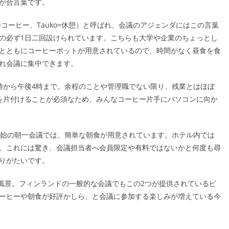
が合言葉です。
hvi =コーヒー、Tauko=休憩）と呼ばれ、会議のアジェンダにはこの言葉
の必ず1日二回設けられています。こちらも大学や企業のちょっとし
とともにコーヒーポットが用意されているので、時間がなく昼食を食
れ会議に集中できます。
時から午後4時まで。余程のことや管理職でない限り、残業とはほぼ
を片付けることが必須なため、みんなコーヒー片手にパソコンに向か
開始の朝一会議では、簡単な朝食が用意されています。ホテル内では
。これには驚き、会議担当者へ会員限定や有料ではないかと何度も尋
りがたいです。
の風景。フィンランドの一般的な会議でもこの2つが提供されているビ
ーヒーや朝食が好評かしら、と会議に参加する楽しみが増えている今