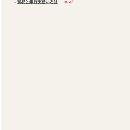
貿易と銀行実務いろは
new!