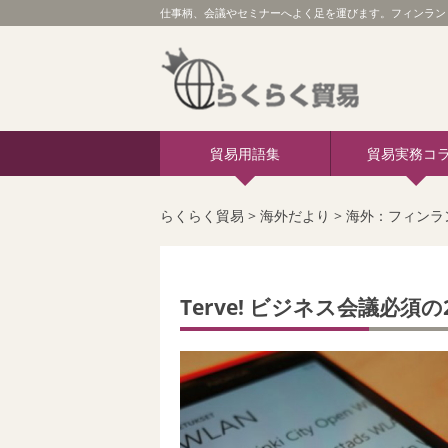
仕事柄、会議やセミナーへよく足を運びます。フィンランド
貿易用語集
貿易実務コ
らくらく貿易
>
海外だより
>
海外：フィンラ
Terve! ビジネス会議必