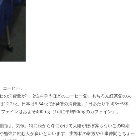
が、コーヒー。
ヒの消費量が1、2位を争うほどのコーヒー党。もちろん紅茶党の人
.2kg。日本は3.54kgで約4倍の消費量。1日あたり平均3〜5杯、
フェインはおよそ400mg（1dlに平均90mgのカフェイン）。
る理由は、気候。特に秋から冬にかけて太陽がほぼ昇らないこの時期
や勉強に励む人が多いといいます。実際私の家族や仕事仲間もちょっ