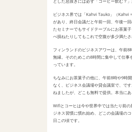
とした息抜きには必ず「コーヒー飲む？」
ビジネス界では「Kahvi Tauko」（Ka
があり、終日会議だと午前一回、午後一回
たセミナーでもサイドテーブルにお茶菓子
べ損ねたりしてもこれで空腹が多少満たさ
フィンランドのビジネスアワーは、午前8
無縁。そのためこの8時間に集中して仕事
っています。
ちなみにお茶菓子の他に、午前8時や9時
なく、ビジネス会議場や貸会議室で、です
ねましたが、どこも無料で提供。本当にあ
Wifiとコーヒは今や世界中では当たり前
ジネス習慣に慣れ始め、どこの会議場のコ
日この頃です。