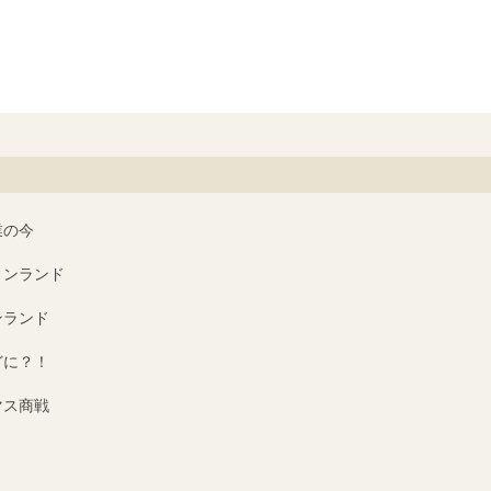
業の今
ィンランド
ンランド
どに？！
マス商戦