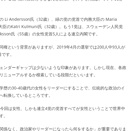
 Andersson氏（32歳）、緑の党の党首で内務大臣の Maria
大臣のKatri Kulmuni氏（32歳）。もう1党は、スウェーデン人民党
nriksson氏（55歳）の女性党首5人による連立内閣です。
権という背景がありますが、2019年4月の選挙では200人中93人が
目です。
ェンダーギャップは少ないような印象があります。しかし現在、各政
リニューアルするか模索している段階だといいます。
歴の30-40歳代の女性をリーダーにすることで、伝統的な政治のイ
へ転換しているところです。
、今回は女性、しかも連立4党の党首すべてが女性ということで世界中
す。
関係なく、政治家やリーダーになったら何をするか」が重要でありま