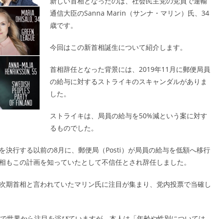
新しい首相となったのは、社会民主党の党員で運輸
通信大臣のSanna Marin（サンナ・マリン）氏、34
歳です。
今回はこの新首相誕生について紹介します。
首相辞任となった背景には、2019年11月に郵便局員
の給与に対するストライキのスキャンダルがありま
した。
ストライキは、局員の給与を50%減という案に対す
るものでした。
決行する以前の8月に、郵便局（Posti）が局員の給与を低額へ移行
相もこの計画を知っていたとして不信任とされ辞任しました。
次期首相と言われていたマリン氏に注目が集まり、党内投票で当確し
とで世界から注目を浴びていますが、本人は「年齢や性別については