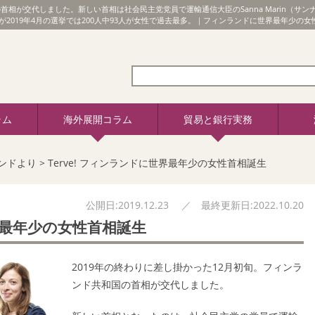
の首相が交代しました。新しい首相は社会民主党党員で運輸通信大臣のSanna Marin（サ
2019年4月の選挙では200人中93人が女性で過去最多。｜フィンランドに世界最年少の女
ラム
海外展開コラム
貿易と銀行実務
ンドより
>
Terve! フィンランドに世界最年少の女性首相誕生
公開日:2019.12.23 ／ 最終更新日:2022.10.20
世界最年少の女性首相誕生
2019年の終わりに差し掛かった12月初旬。フィンラ
ンド共和国の首相が交代しました。