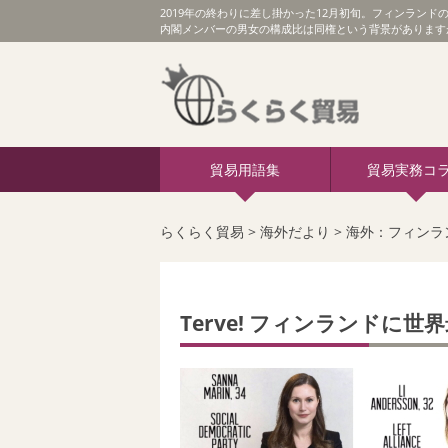
2019年の終わりに差し掛かった12月初旬。フィンランド
内閣メンバーの男女の構成比は同権という背景がありますが
貿易用語集
貿易実務コ
らくらく貿易
>
海外だより
>
海外：フィンラ
Terve! フィンランドに