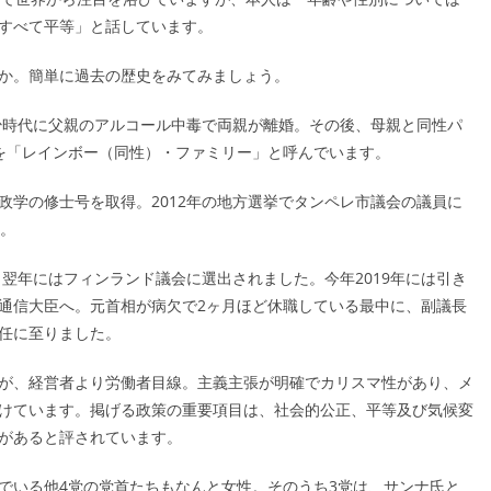
すべて平等」と話しています。
か。簡単に過去の歴史をみてみましょう。
幼少時代に父親のアルコール中毒で両親が離婚。その後、母親と同性パ
を「レインボー（同性）・ファミリー」と呼んでいます。
政学の修士号を取得。2012年の地方選挙でタンペレ市議会の議員に
す。
、翌年にはフィンランド議会に選出されました。今年2019年には引き
通信大臣へ。元首相が病欠で2ヶ月ほど休職している最中に、副議長
任に至りました。
が、経営者より労働者目線。主義主張が明確でカリスマ性があり、メ
けています。掲げる政策の重要項目は、社会的公正、平等及び気候変
があると評されています。
でいる他4党の党首たちもなんと女性。そのうち3党は、サンナ氏と