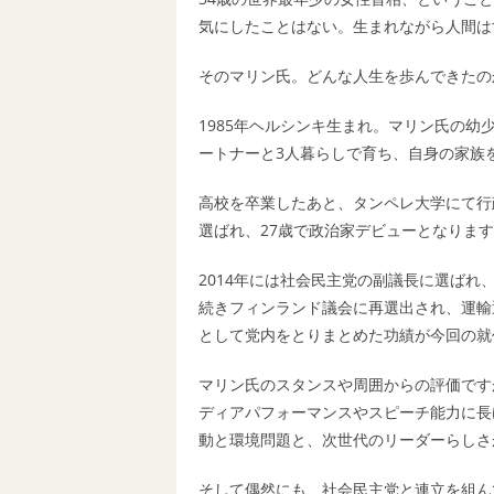
気にしたことはない。生まれながら人間は
そのマリン氏。どんな人生を歩んできたの
1985年ヘルシンキ生まれ。マリン氏の
ートナーと3人暮らしで育ち、自身の家族
高校を卒業したあと、タンペレ大学にて行
選ばれ、27歳で政治家デビューとなりま
2014年には社会民主党の副議長に選ばれ
続きフィンランド議会に再選出され、運輸
として党内をとりまとめた功績が今回の就
マリン氏のスタンスや周囲からの評価です
ディアパフォーマンスやスピーチ能力に長
動と環境問題と、次世代のリーダーらしさ
そして偶然にも、社会民主党と連立を組ん