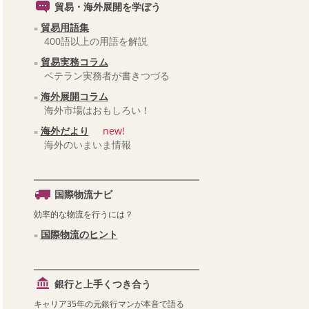
貿易・海外展開を学ぼう
貿易用語集
400語以上の用語を解説
貿易実務コラム
ベテラン実務者が書きつづる
海外展開コラム
海外市場はおもしろい！
海外だより
new!
海外のいまいま情報
国際物流ナビ
効率的な物流を行うには？
国際物流のヒント
銀行と上手くつき合う
キャリア35年の元銀行マンが本音で語る