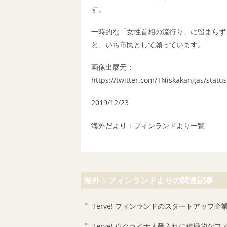
す。
一時的な「女性首相の流行り」に留まらず
と、いち市民として願っています。
画像出展元：
https://twitter.com/TNiskakangas/stat
2019/12/23
海外だより：フィンランドより
一覧
海外：フィンランドよりの関連記事
Terve! フィンランドのスタートアップ企
Terve! ウクライナ人受入れに積極的なフ