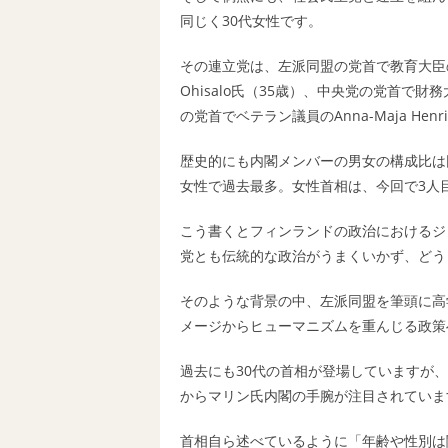
同じく30代女性です。
その連立党は、左派同盟の党首で教育大臣の Li
Ohisalo氏（35歳）、中央党の党首で財務
の党首でベテラン議員のAnna-Maja He
歴史的にも内閣メンバーの男女の構成比は同
女性で過去最多。女性首相は、今回で3人
こう書くとフィンランドの政治におけるジ
党とも伝統的な政治がうまくいかず、どう
そのような背景の中、左派同盟を筆頭に高学
メージからヒューマニズムを重んじる政策
過去にも30代の首相が登場していますが
からマリン氏内閣の手腕が注目されていま
首相自ら述べているように「年齢や性別は