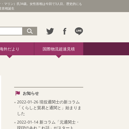
ンナ・マリン）氏34歳。女性首相は今回で3人目。歴史的にも
性首相誕生
海外だより
国際物流超速見積
お知らせ
2022-01-26 現役通関士の新コラム
「くらしと貿易と通関と」始まりま
した
2022-01-14 新コラム「元通関士・
現FPのあれこれ話」がスタート