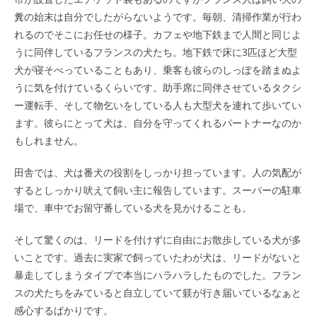
糞の始末は自分でしたがらないようです。毎朝、清掃作業が行わ
れるのでそこにお任せの様子。カフェや地下鉄まで人間と同じよ
うに同伴しているフランスの犬たち。地下鉄で床に3匹ほど大型
犬が寝そべっていることもあり、乗客も彼らのしっぽを踏まぬよ
うに気を付けているくらいです。助手席に同伴させているタクシ
ー運転手、そして物乞いをしている人も大型犬を連れて歩いてい
ます。彼らにとって犬は、自分を守ってくれるパートナーなのか
もしれません。
田舎では、犬は番犬の役割をしっかり担っています。人の気配が
するとしっかり吠えて飼い主に報告しています。スーパーの駐車
場で、車中でお留守番している犬を見かけることも。
そして驚くのは、リードを付けずに自由にお散歩している犬が多
いことです。過去に実家で飼っていたわが犬は、リードがないと
暴走してしまうタイプで本当にハラハラしたものでした。フラン
スの犬たちをみていると自立していて躾が行き届いているなぁと
感心するばかりです。