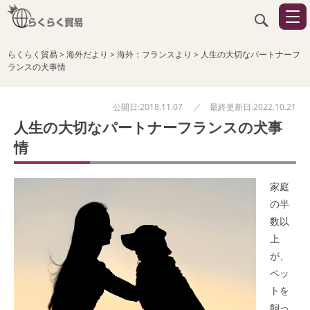
らくらく貿易
>
海外だより
>
海外：フランスより
>
人生の大切なパートナーフ
ランスの犬事情
公開日:2018.11.07 ／ 最終更新日:2022.10.21
人生の大切なパートナーフランスの犬事
情
家庭
の半
数以
上
が、
ペッ
トを
飼っ