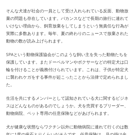
そんな犬達が社会の一員として受け入れられている反面、動物放
棄の問題も存在しています。バカンスなどで長期の旅行に連れて
いけない理由から、飼育放棄をしてしまうという無責任な行為が
実際に多数あります。毎年、夏の終わりのニュースで放棄された
動物の数が読み上げられます。
SPAという動物保護協会がこのような飼い主を失った動物たちを
保護しています。またドーベルマンやボクサーなどの特定犬は口
輪を付けることが義務付けられています。これは、子供が特定犬
に襲われケガをする事件が起こったことから法律で定められまし
た。
生活を共にするメンバーとして認知されている犬に関するビジネ
スはどんなものがあるのでしょうか。犬を売買するブリーダー、
動物病院、ペット専用の任意保険などがあげられます。
犬が健康な状態ならワクチン以外に動物病院に連れて行くのは数
年に1度の歯石とりくらいだそうです。任意保険は、月の掛け金